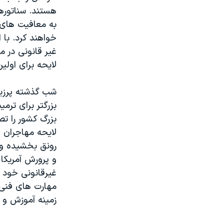
هستند. سناتوره
به معافیت های 
خواهند کرد. با 
غیر قانونی در 
لایحه برای اولین بار در سال ۱
شب گذشته پرزیدن
بزرگتر برای ترم
بزرگ کشور را تص
لایحه مهاجران 
رونق بخشیده و ا
غیرقانونی خود ا
مهارت های فنی و 
زمینه آموزش و 