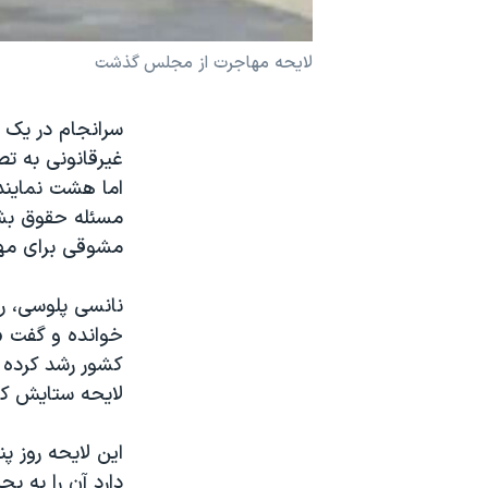
نرگس محمدی برنده جایزه نوبل صلح
لایحه مهاجرت از مجلس گذشت
همایش محافظه‌کاران آمریکا «سی‌پک»
صفحه‌های ویژه
سرانجام در یک 
سفر پرزیدنت ترامپ به چین
غیرقانونی به ت
اما هشت نمایند
مسئله حقوق بشر
مشوقی برای مها
نانسی پلوسی، ر
خوانده و گفت «ا
کشور رشد کرده ا
لایحه ستایش کرد
این لایحه روز پ
دارد آن را به ب