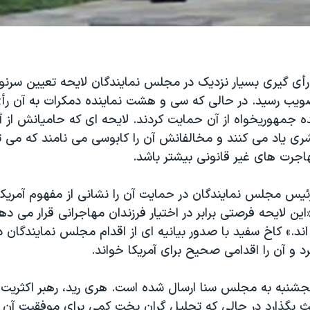
رأی گیری بسیار نزدیک در مجلس نمایندگان لایحه تعیین سرن
صویب رسید. در حالی که سی و هشت نماینده دمکرات به آن رأی
ه جمهوریخواه از آن حمایت کردند. لایحه ای که حامیانش از آ
ی یاد می کنند و مخالفانش آن را کابوسی می نامند که می توا
جرت های غیر قانونی بیشتر باشد.
ئیس مجلس نمایندگان در حمایت آن را نشانی از مفهوم آمریک
ین لایحه فرصتی برابر در اختیار فرزندان مهاجرانی قرار می ده
ند.» کاخ سفید با صدور بیانیه ای از اقدام مجلس نمایندگان 
 و آن را اقدامی صحیح برای آمریکا خواند.
نجشنبه به مجلس سنا ارسال شده است. هری رید، رهبر اکثریت د
حث بگذارد در حالی که تحلیل گران بخت کمی برای موفقیت آن د