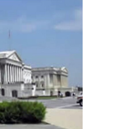
مستندها
فرهنگ و زندگی
حقوق شهروندی
انتخابات ریاست جمهوری آمریکا ۲۰۲۴
اقتصادی
حمله جمهوری اسلامی به اسرائیل
رمز مهسا
علم و فناوری
اسرائیل در جنگ
ورزش زنان در ایران
گالری عکس
اعتراضات زن، زندگی، آزادی
آرشیو پخش زنده
مجموعه مستندهای دادخواهی
تریبونال مردمی آبان ۹۸
دادگاه حمید نوری
چهل سال گروگان‌گیری
قانون شفافیت دارائی کادر رهبری ایران
اعتراضات مردمی آبان ۹۸
اسرائیل در جنگ