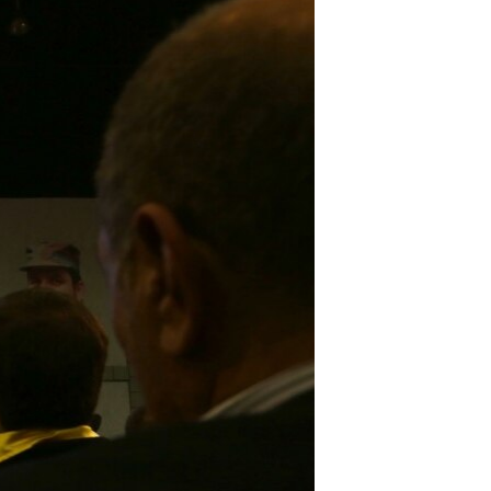
مستندها
فرهنگ و زندگی
حقوق شهروندی
انتخابات ریاست جمهوری آمریکا ۲۰۲۴
اقتصادی
حمله جمهوری اسلامی به اسرائیل
رمز مهسا
علم و فناوری
اسرائیل در جنگ
ورزش زنان در ایران
گالری عکس
اعتراضات زن، زندگی، آزادی
آرشیو پخش زنده
مجموعه مستندهای دادخواهی
تریبونال مردمی آبان ۹۸
دادگاه حمید نوری
چهل سال گروگان‌گیری
قانون شفافیت دارائی کادر رهبری ایران
اعتراضات مردمی آبان ۹۸
اسرائیل در جنگ