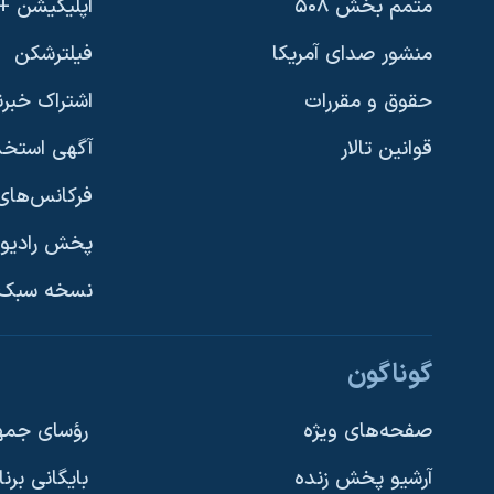
متمم بخش ۵۰۸
اپلیکیشن +VOA
منشور صدای آمریکا
فیلترشکن
حقوق و مقررات
اشتراک خبرن
قوانین تالار
آگهی استخد
فرکانس‌های 
پخش رادیو
یادگیری زبان انگلیسی
نسخه سبک 
دنبال کنید
گوناگون
صفحه‌های ویژه
رؤسای جمهو
آرشیو پخش زنده
بایگانی برن
زبانهای مختلف