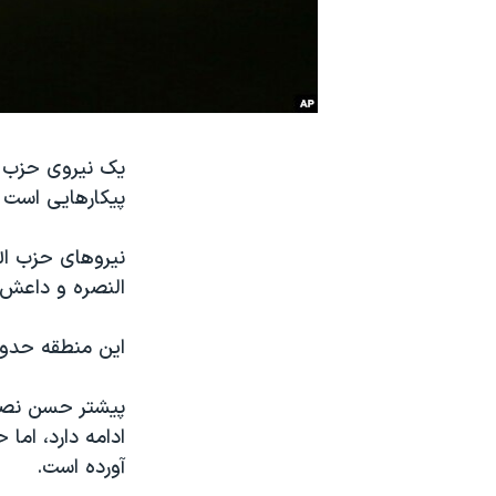
نرگس محمدی برنده جایزه نوبل صلح
همایش محافظه‌کاران آمریکا «سی‌پک»
صفحه‌های ویژه
سفر پرزیدنت ترامپ به چین
یک نیروی حزب ال
پیکارهایی است ک
نیروهای حزب الل
النصره و داعش
این منطقه حدود ۱۰۰۰ کیلومتر مربع است و مملو از غار و مناطق صعب ال
پیشتر حسن نصرا
ادامه دارد، ام
آورده است.