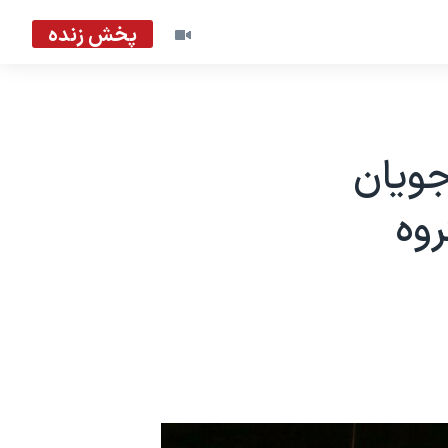
پخش زنده
جویان
وه