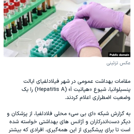
دنبال کنید
مستندها
فرهنگ و زندگی
حقوق شهروندی
انتخابات ریاست جمهوری آمریکا ۲۰۲۴
اقتصادی
حمله جمهوری اسلامی به اسرائیل
رمز مهسا
علم و فناوری
زبانهای مختلف
اسرائیل در جنگ
ورزش زنان در ایران
گالری عکس
اعتراضات زن، زندگی، آزادی
عکس تزئینی
آرشیو پخش زنده
مجموعه مستندهای دادخواهی
مقامات بهداشت عمومی در شهر فیلادلفیای ایالت
تریبونال مردمی آبان ۹۸
پنسیلوانیا، شیوع «هپاتیت آ» (Hepatitis A) را یک
دادگاه حمید نوری
وضعیت اضطراری اعلام کردند.
چهل سال گروگان‌گیری
به گزارش شبکه «ای بی سی» محلی فلادلفیا، از پزشکان و
قانون شفافیت دارائی کادر رهبری ایران
دیگر دست‌اندرکاران و آژانس های بهداشتی خواسته شده
اعتراضات مردمی آبان ۹۸
است تا برای پیشگیری از این همه‌گیری، افرادی که بیشتر