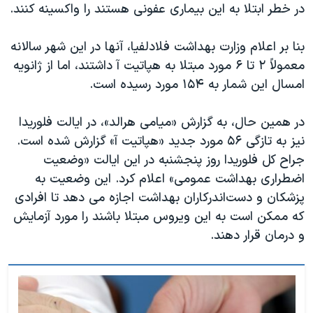
اسرائیل در جنگ
در خطر ابتلا به این بیماری عفونی هستند را واکسینه کنند.
نرگس محمدی برنده جایزه نوبل صلح
بنا بر اعلام وزارت بهداشت فلادلفیا، آنها در این شهر سالانه
همایش محافظه‌کاران آمریکا «سی‌پک»
معمولاً ۲ تا ۶ مورد مبتلا به هپاتیت آ داشتند، اما از ژانویه
صفحه‌های ویژه
امسال این شمار به ۱۵۴ مورد رسیده است.
سفر پرزیدنت ترامپ به چین
در همین حال، به گزارش «میامی هرالد»، در ایالت فلوریدا
نیز به تازگی ۵۶ مورد جدید «هپاتیت آ» گزارش شده است.
جراح کل فلوریدا روز پنجشنبه در این ایالت «وضعیت
اضطراری بهداشت عمومی» اعلام کرد. این وضعیت به
پزشکان و دست‌اندرکاران بهداشت اجازه می دهد تا افرادی
که ممکن است به این ویروس مبتلا باشند را مورد آزمایش
و درمان قرار دهند.