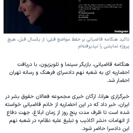
دنبال کنید
مستندها
فرهنگ و زندگی
حقوق شهروندی
انتخابات ریاست جمهوری آمریکا ۲۰۲۴
اقتصادی
حمله جمهوری اسلامی به اسرائیل
رمز مهسا
علم و فناوری
تاکید هنگامه قاضیانی بر حفظ مواضع قبلی؛ از یکسال قبل، هیچ
زبانهای مختلف
پروژه نمایشی را نپذیرفته‌ام
اسرائیل در جنگ
ورزش زنان در ایران
گالری عکس
اعتراضات زن، زندگی، آزادی
هنگامه قاضیانی، بازیگر سینما و تلویزیون، با دریافت
آرشیو پخش زنده
مجموعه مستندهای دادخواهی
احضاریه ای به شعبه نهم دادسرای فرهنگ و رسانه تهران
احضار شد.
تریبونال مردمی آبان ۹۸
دادگاه حمید نوری
خبرگزاری هرانا، ارگان خبری مجموعه فعالان حقوق بشر در
چهل سال گروگان‌گیری
ایران، خبر داد که در این احضاریه‌ از خانم قاضیانی خواسته
شده است تا ظرف مدت پنج روز از زمان ابلاغ، جهت دفاع
قانون شفافیت دارائی کادر رهبری ایران
از اتهامات «نشر اکاذیب و تبلیغ علیه نظام» در شعبه نهم
اعتراضات مردمی آبان ۹۸
این دادسرا حاضر شود.