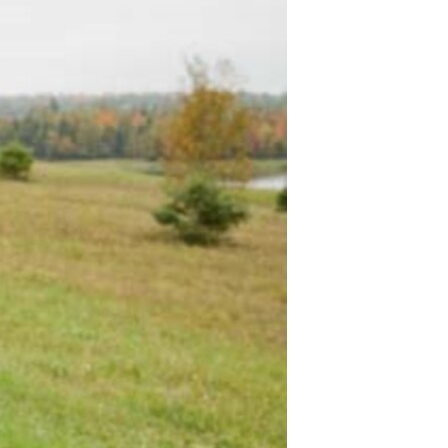
مستندها
فرهنگ و زندگی
حقوق شهروندی
انتخابات ریاست جمهوری آمریکا ۲۰۲۴
اقتصادی
حمله جمهوری اسلامی به اسرائیل
رمز مهسا
علم و فناوری
اسرائیل در جنگ
ورزش زنان در ایران
گالری عکس
اعتراضات زن، زندگی، آزادی
آرشیو پخش زنده
مجموعه مستندهای دادخواهی
تریبونال مردمی آبان ۹۸
دادگاه حمید نوری
چهل سال گروگان‌گیری
قانون شفافیت دارائی کادر رهبری ایران
اعتراضات مردمی آبان ۹۸
اسرائیل در جنگ