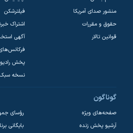
منشور صدای آمریکا
فیلترشکن
حقوق و مقررات
اشتراک خبرن
قوانین تالار
آگهی استخد
فرکانس‌های 
پخش رادیو
یادگیری زبان انگلیسی
نسخه سبک 
دنبال کنید
گوناگون
صفحه‌های ویژه
رؤسای جمهو
آرشیو پخش زنده
بایگانی برن
زبانهای مختلف