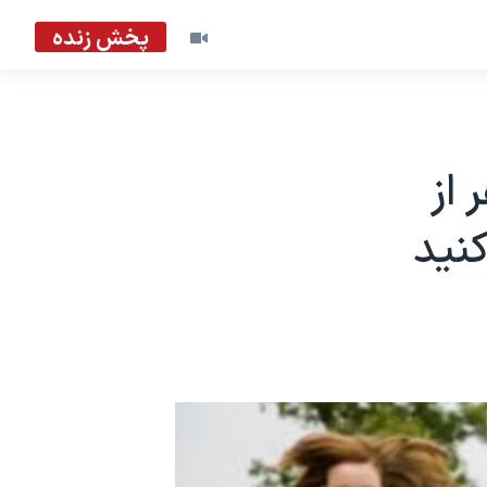
پخش زنده
از
نید