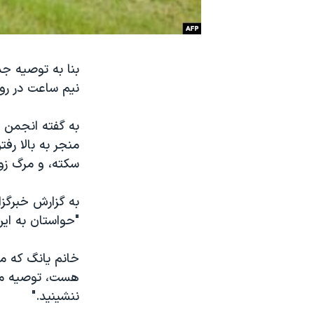
نرگس محمدی برنده جایزه نوبل صلح
همایش محافظه‌کاران آمریکا «سی‌پک»
بنا به توصیه ج
صفحه‌های ویژه
نیم ساعت در روز
سفر پرزیدنت ترامپ به چین
به گفته انجمن 
منجر به بالا رف
سکته، و مرگ زو
به گزارش خبرگزا
"حواستان به این
خانم یانگ که مد
هست، توصیه می 
ننشینید."