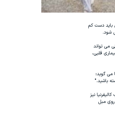
 باید دست کم
ی شود.
ی می تواند
یماری قلبی،
 می گوید:
ه باشید."
الیفرنیا نیز
روی مبل