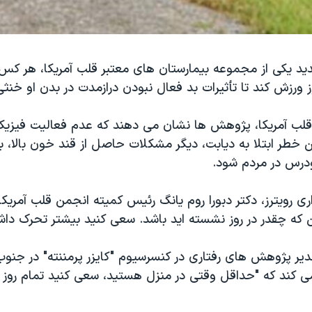
دید یکی از مجموعه بیمارستان های معتبر قلب آمریکا، هر کس
 ورزش کند تا تأثیرات بد فعال نبودن درازمدت در بدن او خنث
قلب آمریکا، پژوهش ها نشان می دهند که عدم فعالیت فیزیک
تن خطر ابتلا به دیابت، دیگر مشکلات حاصل از قند خون بالا، ب
درس در مردم شود.
ری رویترز، دکتر دبورا روم یانگ رئیس کمیته انجمن قلب آمریکا
 که چقدر در روز نشسته اید باشد. سعی کنید بیشتر تحرک داشت
یر پژوهش های رفتاری در کنسرسیوم "کایزر پرمننته" در جنوب ک
کند که "حداقل وقتی در منزل هستید، سعی کنید تمام روز 