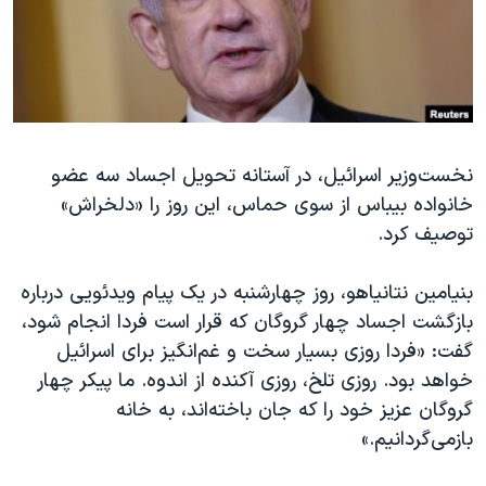
دنبال کنید
مستندها
فرهنگ و زندگی
حقوق شهروندی
انتخابات ریاست جمهوری آمریکا ۲۰۲۴
اقتصادی
حمله جمهوری اسلامی به اسرائیل
رمز مهسا
علم و فناوری
زبانهای مختلف
نخست‌وزیر اسرائیل، در آستانه تحویل اجساد سه عضو
اسرائیل در جنگ
ورزش زنان در ایران
خانواده بیباس از سوی حماس، این روز را «دلخراش»
گالری عکس
اعتراضات زن، زندگی، آزادی
توصیف کرد.
آرشیو پخش زنده
مجموعه مستندهای دادخواهی
بنیامین نتانیاهو، روز چهارشنبه در یک پیام ویدئویی درباره
تریبونال مردمی آبان ۹۸
بازگشت اجساد چهار گروگان که قرار است فردا انجام شود،
دادگاه حمید نوری
گفت: «فردا روزی بسیار سخت و غم‌انگیز برای اسرائیل
چهل سال گروگان‌گیری
خواهد بود. روزی تلخ، روزی آکنده از اندوه. ما پیکر چهار
گروگان عزیز خود را که جان باخته‌اند، به خانه
قانون شفافیت دارائی کادر رهبری ایران
بازمی‌گردانیم.»
اعتراضات مردمی آبان ۹۸