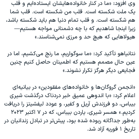
اسرائیل در جنگ
وی افزود: «ما در کنار خانواده‌هایشان ایستاده‌ایم و قلب
یک ملت شکسته است. قلب من شکسته است. قلب شما
نرگس محمدی برنده جایزه نوبل صلح
هم شکسته است. و قلب تمام دنیا هم باید شکسته باشد،
همایش محافظه‌کاران آمریکا «سی‌پک»
زیرا اینجا شاهدیم که با چه دشمنانی مواجه هستیم—
صفحه‌های ویژه
هیولاهایی که هیچ حد و مرزی نمی‌شناسند.»
سفر پرزیدنت ترامپ به چین
نتانیاهو تأکید کرد: «ما سوگواریم، ما رنج می‌کشیم، اما در
عین حال مصمم هستیم که اطمینان حاصل کنیم چنین
فجایعی دیگر هرگز تکرار نشوند.»
«انجمن گروگان‌ها و خانواده‌های مفقودین» در بیانیه‌ای
اعلام کرد: «با اندوهی عمیق خبر دردناک درگذشت شیری
بیباس، دو فرزندش آریل و کفیر، و عودد لیفشیتز را دریافت
کردیم.» همسر شیری، یاردن بیباس، که در ۷ اکتبر ۲۰۲۳
به‌طور جداگانه ربوده شده بود، پیش‌تر در تبادل زندانیان در
تاریخ ۱ فوریه آزاد شد.