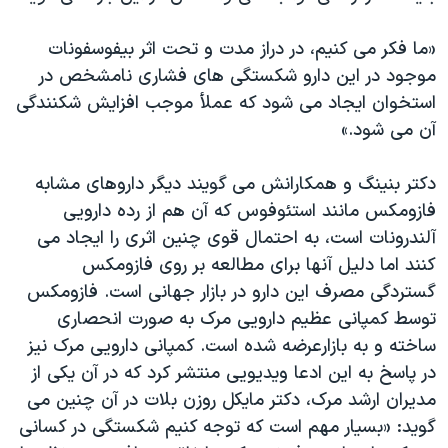
اسرائیل در جنگ
نرگس محمدی برنده جایزه نوبل صلح
«ما فکر می کنیم، در دراز مدت و تحت اثر بیفوسفونات
موجود در این دارو شکستگی های فشاری نامشخص در
همایش محافظه‌کاران آمریکا «سی‌پک»
استخوان ایجاد می شود که عملأ موجب افزایش شکنندگی
صفحه‌های ویژه
آن می شود.»
سفر پرزیدنت ترامپ به چین
دکتر بنینگ و همکارانش می گویند دیگر داروهای مشابه
فازومکس مانند استئوفوس که آن هم از رده دارویی
آلندرونات است، به احتمال قوی چنین اثری را ایجاد می
کنند اما دلیل آنها برای مطالعه بر روی فازومکس
گستردگی مصرف این دارو در بازار جهانی است. فازومکس
توسط کمپانی عظیم دارویی مرک به صورت انحصاری
ساخته و به بازارعرضه شده است. کمپانی دارویی مرک نیز
در پاسخ به این ادعا ویدیویی منتشر کرد که در آن یکی از
مدیران ارشد مرک، دکتر مایکل روزن بلات در آن چنین می
گوید: «بسیار مهم است که توجه کنیم شکستگی در کسانی