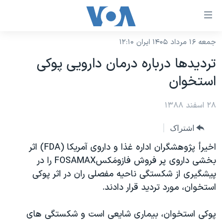
ینکهای
ابل
سترسی
جمعه ۱۶ مرداد ۱۴۰۵ ایران ۱۲:۱۰
خانه
هش
تردیدها درباره درمان دارویی پوکی
نسخه سبک وب‌سایت
ه
استخوان
حتوای
موضوع ها
صلی
۲۸ اسفند ۱۳۸۸
برنامه های تلویزیونی
ایران
هش
جدول برنامه ها
ه
آمریکا
اشتراک
فحه
صفحه‌های ویژه
جهان
اخیرأ پژوهشگران اداره غذا و داروی آمریکا (FDA) اثر
صلی
فرکانس‌های صدای آمریکا
بخشی داروی پر فروش فازومَکسFOSAMAX را در
ورزشی
جام جهانی ۲۰۲۶
هش
پیشگیری از شکستگی ناحیه مفصلی ران در اثر پوکی
پخش رادیویی
ه
گزیده‌ها
عملیات خشم حماسی
استخوان، مورد تردید قرار دادند.
ستجو
۲۵۰سالگی آمریکا
ویژه برنامه‌ها
یادگیری زبان انگلیسی
پوکی استخوان، بیماری شایعی است و شکستگی های
ویدیوها
بایگانی برنامه‌های تلویزیونی