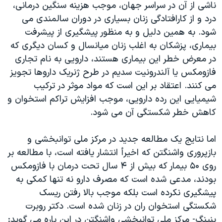
ناشی از آن در سراسر جهان، موجب هزینه سنگین درمانی،
دنبال کنید
مستندها
فرهنگ و زندگی
درد و از کارافتادگی زنان بسیاری در دوران سالمندی می
حقوق شهروندی
انتخابات ریاست جمهوری آمریکا ۲۰۲۴
شود. به همین دلیل و به منظور پیشگیری از پیشرفت
بیماری، پزشکان به اغلب زنان میانسال و کسان دیگری که
اقتصادی
حمله جمهوری اسلامی به اسرائیل
در معرض خطر این بیماری هستند، دارویی به نام تجاری
رمز مهسا
علم و فناوری
فازومکس یا آلندرونیت سدیم در طرح ژنریک داروها تجویز
زبانهای مختلف
اسرائیل در جنگ
ورزش زنان در ایران
می کنند. اعتقاد بر این است که مواد موثر در ترکیب
شیمیایی این رده دارویی، موجب افزایش تراکم استخوان و
گالری عکس
اعتراضات زن، زندگی، آزادی
کاهش خطر شکستگی آن می شود.
آرشیو پخش زنده
مجموعه مستندهای دادخواهی
تریبونال مردمی آبان ۹۸
اما نتایج یک مطالعه جدید در مرکز ملی توانبخشی و
بازپروری واشنگتن که اخیرأ انتشار یافته است، با مطالعه بر
دادگاه حمید نوری
روی ۵۰ بیمار که بیش از ۴ سال تحت درمان با فازومکس
چهل سال گروگان‌گیری
بودند، مدعی شده است که مصرف دارو نه تنها کمکی به
قانون شفافیت دارائی کادر رهبری ایران
پیشگیری نکرده است بلکه موجب بالا رفتن ریسک
شکستگی استخوان ران در زنان شده است. دکتر روبرت
اعتراضات مردمی آبان ۹۸
بنینگ- مرکز ملی توانبخشی واشنگتن در این باره می گوید: