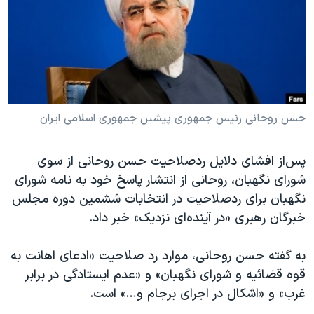
دنبال کنید
مستندها
فرهنگ و زندگی
حقوق شهروندی
انتخابات ریاست جمهوری آمریکا ۲۰۲۴
اقتصادی
حمله جمهوری اسلامی به اسرائیل
رمز مهسا
علم و فناوری
زبانهای مختلف
اسرائیل در جنگ
ورزش زنان در ایران
حسن روحانی رئیس جمهوری پیشین جمهوری اسلامی ایران
گالری عکس
اعتراضات زن، زندگی، آزادی
پس‌از افشای دلایل ردصلاحیت حسن روحانی از سوی
آرشیو پخش زنده
مجموعه مستندهای دادخواهی
شورای نگهبان، روحانی از انتشار پاسخ خود به نامه شورای
تریبونال مردمی آبان ۹۸
نگهبان برای ردصلاحیت در انتخابات ششمین دوره مجلس
خبرگان رهبری «در آینده‌ای نزدیک» خبر داد.
دادگاه حمید نوری
چهل سال گروگان‌گیری
به گفته حسن روحانی، موارد رد صلاحیت «ادعای اهانت به
قانون شفافیت دارائی کادر رهبری ایران
قوه قضائیه و شورای نگهبان» و «عدم ایستادگی در برابر
غرب» و «اشکال در اجرای برجام و…» است.
اعتراضات مردمی آبان ۹۸