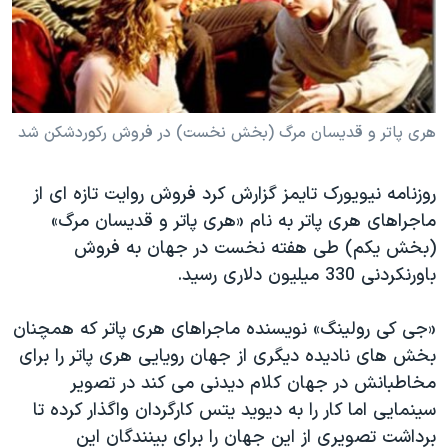
دنبال کنید
مستندها
فرهنگ و زندگی
حقوق شهروندی
انتخابات ریاست جمهوری آمریکا ۲۰۲۴
اقتصادی
حمله جمهوری اسلامی به اسرائیل
رمز مهسا
علم و فناوری
هری پاتر و قدیسان مرگ (بخش نخست) در فروش رکوردشکن شد
زبانهای مختلف
اسرائیل در جنگ
ورزش زنان در ایران
روزنامه نیویورک تایمز گزارش کرد فروش روایت تازه ای از
گالری عکس
اعتراضات زن، زندگی، آزادی
ماجراهای هری پاتر به نام «هری پاتر و قدیسان مرگ»
آرشیو پخش زنده
مجموعه مستندهای دادخواهی
(بخش یکم) طی هفته نخست در جهان به فروش
باورنکردنی 330 میلیون دلاری رسید.
تریبونال مردمی آبان ۹۸
دادگاه حمید نوری
«جی کی رولینگ» نویسنده ماجراهای هری پاتر که همچنان
چهل سال گروگان‌گیری
بخش های نادیده دیگری از جهان رویایی هری پاتر را برای
مخاطبانش در جهان کلام دیدنی می کند در تصویر
قانون شفافیت دارائی کادر رهبری ایران
سینمایی اما کار را به دیوید یتس کارگردان واگذار کرده تا
اعتراضات مردمی آبان ۹۸
برداشت تصویری از این جهان را برای بینندگان این