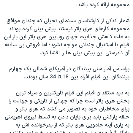
اسرائیل در جنگ
مجموعه ارائه کرده باشد.
نرگس محمدی برنده جایزه نوبل صلح
شمار اندکی از کارشناسان سینمای تخیلی که چندان موافق
همایش محافظه‌کاران آمریکا «سی‌پک»
مجموعه کارهای هری پاتر نیستند پیش بینی کرده بودند
صفحه‌های ویژه
به علت کاهش جذابیت جهان رویایین هری پاتر این بار این
فیلم با استقبال چندانی مواجه نشود؛ اما فروش بی سابقه
سفر پرزیدنت ترامپ به چین
آن نادرستی این پیش بینی ها را افشا کرد.
براساس آمار سنی بینندگان در آمریکای شمالی یک چهارم
بینندگان این فیلم افراد بین 18 تا 34 سال بودند.
به دید منتقدان فیلم این فیلم تاریکترین و سیاه ترین
بخش هری پاتر است چرا که جهانی از تاریکی و جهالت را
برای مخاطبان خود به تصویر می کشد که هری پاتر و
حلقه یارانش باید برای پایان دادن به تسلط نیروی اهریمنی
به یاری آینه جادویی هری پاتر که از پدرخوانده اش به