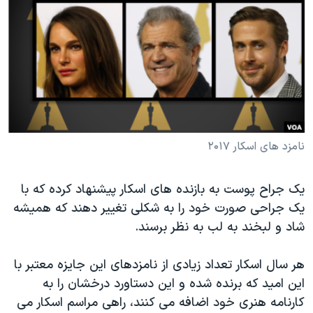
دنبال کنید
مستندها
فرهنگ و زندگی
حقوق شهروندی
انتخابات ریاست جمهوری آمریکا ۲۰۲۴
اقتصادی
حمله جمهوری اسلامی به اسرائیل
رمز مهسا
علم و فناوری
زبانهای مختلف
اسرائیل در جنگ
ورزش زنان در ایران
گالری عکس
اعتراضات زن، زندگی، آزادی
نامزد های اسکار ۲۰۱۷
آرشیو پخش زنده
مجموعه مستندهای دادخواهی
یک جراح پوست به بازنده های اسکار پیشنهاد کرده که با
تریبونال مردمی آبان ۹۸
یک جراحی صورت خود را به شکلی تغییر دهند که همیشه
دادگاه حمید نوری
شاد و لبخند به لب به نظر برسند.
چهل سال گروگان‌گیری
هر سال اسکار تعداد زیادی از نامزدهای این جایزه معتبر با
قانون شفافیت دارائی کادر رهبری ایران
این امید که برنده شده و این دستاورد درخشان را به
اعتراضات مردمی آبان ۹۸
کارنامه هنری خود اضافه می کنند، راهی مراسم اسکار می