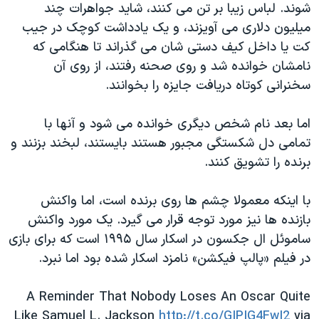
اسرائیل در جنگ
شوند. لباس زیبا بر تن می کنند، شاید جواهرات چند
میلیون دلاری می آویزند، و یک یادداشت کوچک در جیب
نرگس محمدی برنده جایزه نوبل صلح
کت یا داخل کیف دستی شان می گذراند تا هنگامی که
همایش محافظه‌کاران آمریکا «سی‌پک»
نامشان خوانده شد و روی صحنه رفتند، از روی آن
صفحه‌های ویژه
سخنرانی کوتاه دریافت جایزه را بخوانند.
سفر پرزیدنت ترامپ به چین
اما بعد نام شخص دیگری خوانده می شود و آنها با
تمامی دل شکستگی مجبور هستند بایستند، لبخند بزنند و
برنده را تشویق کنند.
با اینکه معمولا چشم ها روی برنده است، اما واکنش
بازنده ها نیز مورد توجه قرار می گیرد. یک مورد واکنش
ساموئل ال جکسون در اسکار سال ۱۹۹۵ است که برای بازی
در فیلم «پالپ فیکشن» نامزد اسکار شده بود اما نبرد.
A Reminder That Nobody Loses An Oscar Quite
Like Samuel L. Jackson
http://t.co/GIPIG4FwI2
via