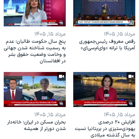
اسرائیل در جنگ
نرگس محمدی برنده جایزه نوبل صلح
همایش محافظه‌کاران آمریکا «سی‌پک»
مرداد ۱۵, ۱۴۰۵
مرداد ۱۵, ۱۴۰۵
صفحه‌های ویژه
رقص معروف رئیس‌جمهوری
پنج سال حکومت طالبان؛ عدم
سفر پرزیدنت ترامپ به چین
آمریکا با ترانه «وای‌ام‌سی‌ای»
به رسمیت شناخته شدن جهانی
و وخامت وضعیت حقوق بشر
در افغانستان
مرداد ۱۵, ۱۴۰۵
مرداد ۱۵, ۱۴۰۵
افزایش ۲۰ درصدی
بحران مسکن در ایران؛ خانه‌دار
یهودی‌ستیزی در بریتانیا نسبت
شدن دورتر از همیشه
به سال گذشته میلادی