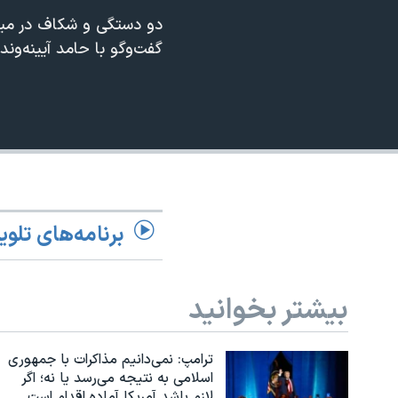
240p
دو دستگی و شکاف در میا
نرگس محمدی برنده جایزه نوبل صلح
360p
گفت‌وگو با حامد آیینه‌وند
همایش محافظه‌کاران آمریکا «سی‌پک»
480p
صفحه‌های ویژه
720p
سفر پرزیدنت ترامپ به چین
1080p
برنامه‌های تلوی
بیشتر بخوانید
ترامپ: نمی‌دانیم مذاکرات با جمهوری
اسلامی به نتیجه می‌رسد یا نه؛ اگر
لازم باشد آمریکا آماده اقدام است