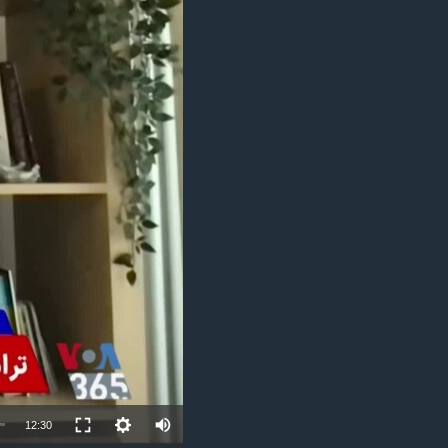
مستندها
فرهنگ و زندگی
حقوق شهروندی
انتخابات ریاست جمهوری آمریکا ۲۰۲۴
اقتصادی
حمله جمهوری اسلامی به اسرائیل
رمز مهسا
علم و فناوری
اسرائیل در جنگ
ورزش زنان در ایران
گالری عکس
اعتراضات زن، زندگی، آزادی
آرشیو پخش زنده
مجموعه مستندهای دادخواهی
تریبونال مردمی آبان ۹۸
دادگاه حمید نوری
چهل سال گروگان‌گیری
قانون شفافیت دارائی کادر رهبری ایران
اعتراضات مردمی آبان ۹۸
Auto
12:30
اسرائیل در جنگ