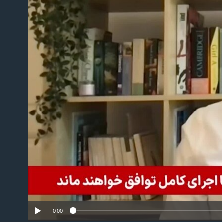
No m
0:00