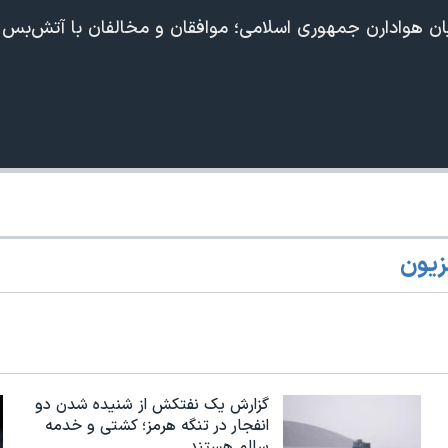
ن هوادارن جمهوری اسلامی؛ موافقان و مخالفان با آتش‌بس و
360p
240p
Auto
زیون
1080p
720p
گزارش یک نفتکش از شنیده شدن دو
انفجار در تنگه هرمز؛ کشتی و خدمه
سالم هستند