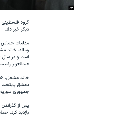
نرگس محمدی برنده جایزه نوبل صلح
همایش محافظه‌کاران آمریکا «سی‌پک»
گروه فلسطینی ح
صفحه‌های ویژه
ديگر خبر داد.
سفر پرزیدنت ترامپ به چین
مقامات حماس در 
عبدالعزیز رنتیسی
دمشق پايتخت سو
جمهوری سوريه، 
پس از گذراندن چ