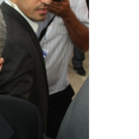
مستندها
فرهنگ و زندگی
حقوق شهروندی
انتخابات ریاست جمهوری آمریکا ۲۰۲۴
اقتصادی
حمله جمهوری اسلامی به اسرائیل
رمز مهسا
علم و فناوری
اسرائیل در جنگ
ورزش زنان در ایران
گالری عکس
اعتراضات زن، زندگی، آزادی
آرشیو پخش زنده
مجموعه مستندهای دادخواهی
تریبونال مردمی آبان ۹۸
دادگاه حمید نوری
چهل سال گروگان‌گیری
قانون شفافیت دارائی کادر رهبری ایران
اعتراضات مردمی آبان ۹۸
اسرائیل در جنگ