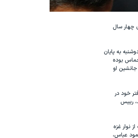
 چهار سال
وشنبه به پايان
 از چهره های ارشد حماس بوده
 و جانشین او
دفتر خود در
، رييس
ز نوار غزه
نی محمود عباس،