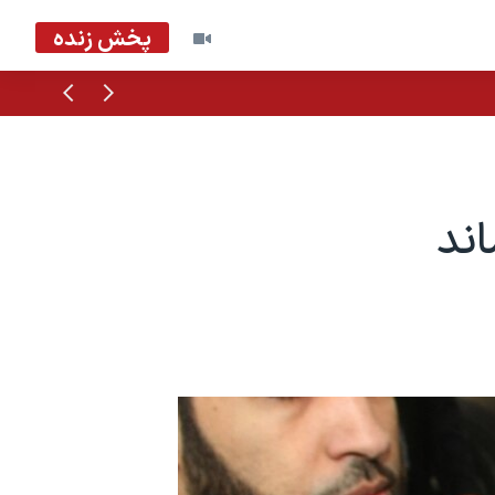
پخش زنده
قبلی
بعدی
ه
ند