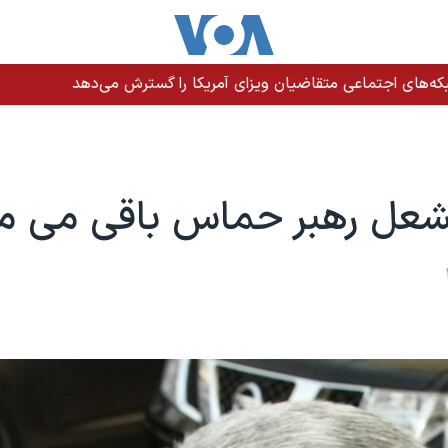
دازی نیروهای امنیتی در دشتیاری؛ روایت‌های متفاوت از جزئیات حادث
شعل رهبر حماس باقی می ما