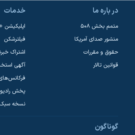
در باره ما
خدمات
متمم بخش ۵۰۸
اپلیکیشن +VOA
منشور صدای آمریکا
فیلترشکن
حقوق و مقررات
اشتراک خبرن
قوانین تالار
آگهی استخد
فرکانس‌های 
پخش رادیو
یادگیری زبان انگلیسی
نسخه سبک 
دنبال کنید
گوناگون