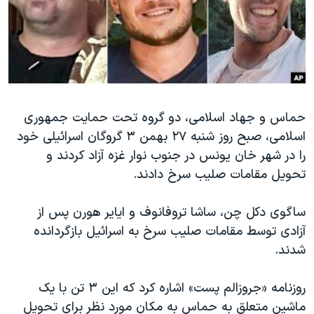
دنبال کنید
مستندها
فرهنگ و زندگی
حقوق شهروندی
انتخابات ریاست جمهوری آمریکا ۲۰۲۴
اقتصادی
حمله جمهوری اسلامی به اسرائیل
رمز مهسا
علم و فناوری
زبانهای مختلف
اسرائیل در جنگ
ورزش زنان در ایران
حماس و جهاد اسلامی، دو گروه تحت حمایت جمهوری
اسلامی، صبح روز شنبه ۲۷ بهمن ۳ گروگان اسرائیلی خود
گالری عکس
اعتراضات زن، زندگی، آزادی
را در شهر خان یونس در جنوب نوار غزه آزاد کردند و
آرشیو پخش زنده
مجموعه مستندهای دادخواهی
تحویل مقامات صلیب سرخ دادند.
تریبونال مردمی آبان ۹۸
ساگوی دکل چن، ساشا تروفانوف و ایایر هورن پس از
دادگاه حمید نوری
آزادی توسط مقامات صلیب سرخ به اسرائیل بازگردانده
چهل سال گروگان‌گیری
شدند.
قانون شفافیت دارائی کادر رهبری ایران
روزنامه «جروزالم پست» اشاره کرد که این ۳ تن با یک
اعتراضات مردمی آبان ۹۸
ماشین متعلق به حماس به مکان مورد نظر برای تحویل