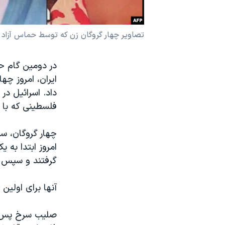
نرگس محمدی برنده جایزه نوبل صلح
همایش محافظه‌کاران آمریکا «سی‌پک»
تصاویر چهار گروگان زن که توسط حماس آزاد 
صفحه‌های ویژه
در دومین گام 
سفر پرزیدنت ترامپ به چین
فلسطینی که با ا
چهار گروگان، سرب
امروز ابتدا به ی
گرفتند و سپس ب
آنها برای اولین بار پس از ۴۷۷ روز خانو
صلیب سرخ پس از