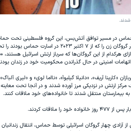
شدند.
حماس در مسیر توافق آتش‌بس، این گروه فلسطینی تحت حم
ایران، امروز چهار گروگان زن را که از ۷ اکتبر ۲۰۲۳ در اسارت 
تهامات امنیتی در حال گذراندن محکومیت خود در زندان بودند ر
ازان «کارینا آریف»، «دانیلا گیلبوآ»، «نااما لوی» و «لیری آلباگ
ک مرکز ارتش در نزدیکی مرز آورده شدند و در آنجا تحت معاینه ا
ه بیمارستان منتقل شدند تا خانواده‌های خود ملاقات کنند.
اده خود را ملاقات کردند.
 آزادی چهار گروگان اسرائیلی توسط حماس، انتقال زندانیان ا