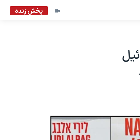
پخش زنده
ائیل