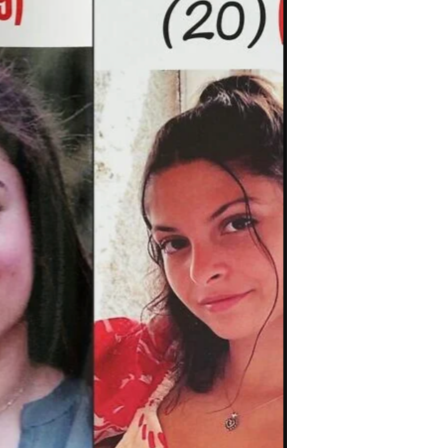
مستندها
فرهنگ و زندگی
حقوق شهروندی
انتخابات ریاست جمهوری آمریکا ۲۰۲۴
اقتصادی
حمله جمهوری اسلامی به اسرائیل
رمز مهسا
علم و فناوری
اسرائیل در جنگ
ورزش زنان در ایران
گالری عکس
اعتراضات زن، زندگی، آزادی
آرشیو پخش زنده
مجموعه مستندهای دادخواهی
تریبونال مردمی آبان ۹۸
دادگاه حمید نوری
چهل سال گروگان‌گیری
قانون شفافیت دارائی کادر رهبری ایران
اعتراضات مردمی آبان ۹۸
اسرائیل در جنگ