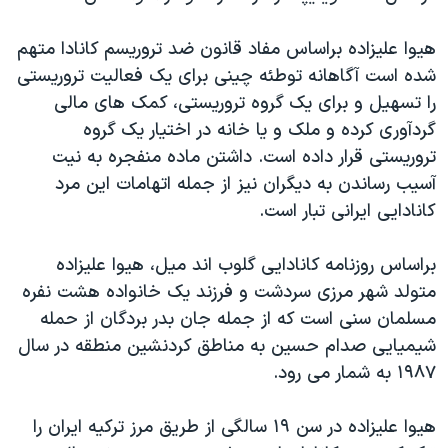
اسرائیل در جنگ
نرگس محمدی برنده جایزه نوبل صلح
هیوا علیزاده براساس مفاد قانون ضد تروریسم کانادا متهم
شده است آگاهانه توطئه چینی برای یک فعالیت تروریستی
همایش محافظه‌کاران آمریکا «سی‌پک»
را تسهیل و برای یک گروه تروریستی، کمک های مالی
صفحه‌های ویژه
گردآوری کرده و ملک و یا خانه در اختیار یک گروه
سفر پرزیدنت ترامپ به چین
تروریستی قرار داده است. داشتن ماده منفجره به نیت
آسیب رساندن به دیگران نیز از جمله اتهامات این مرد
کانادایی ایرانی تبار است.
براساس روزنامه کانادایی گلوب اند میل، هیوا علیزاده
متولد شهر مرزی سردشت و فرزند یک خانواده هشت نفره
مسلمان سنی است که از جمله جان بدر بردگان از حمله
شیمیایی صدام حسین به مناطق کردنشین منطقه در سال
١٩٨٧ به شمار می رود.
هیوا علیزاده در سن ١٩ سالگی از طریق مرز ترکیه ایران را