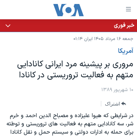
ینکهای
ابل
سترسی
خبر فوری
خانه
هش
جمعه ۱۶ مرداد ۱۴۰۵ ایران ۰۱:۱۴
نسخه سبک وب‌سایت
ه
آمريکا
حتوای
موضوع ها
صلی
مروری بر پیشینه مرد ایرانی کانادایی
برنامه های تلویزیونی
ایران
هش
متهم به فعالیت تروریستی در کانادا
جدول برنامه ها
ه
آمریکا
فحه
صفحه‌های ویژه
جهان
۱۰ شهریور ۱۳۸۹
صلی
فرکانس‌های صدای آمریکا
ورزشی
جام جهانی ۲۰۲۶
هش
اشتراک
پخش رادیویی
ه
گزیده‌ها
عملیات خشم حماسی
در شرایطی که هیوا علیزاده و مصباح الدین احمد و خرم
ستجو
۲۵۰سالگی آمریکا
ویژه برنامه‌ها
شر، سه کانادایی متهم به فعالیت های تروریستی و توطئه
یادگیری زبان انگلیسی
برای حمله به ادارات دولتی و سیستم حمل و نقل کانادا
ویدیوها
بایگانی برنامه‌های تلویزیونی