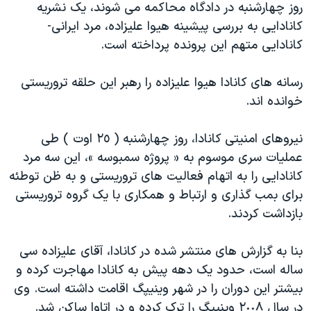
روز چهارشنبه در دادگاه محاکمه می شوند، يک نشریه
دنبال کنید
مستندها
فرهنگ و زندگی
کانادایی به بررسی پیشینه هیوا علیزاده، مرد ایرانی-
حقوق شهروندی
انتخابات ریاست جمهوری آمریکا ۲۰۲۴
کانادایی متهم این پرونده پرداخته است.
اقتصادی
حمله جمهوری اسلامی به اسرائیل
رسانه های کانادا هیوا علیزاده را رهبر این حلقه تروریستی
رمز مهسا
علم و فناوری
خوانده اند.
زبانهای مختلف
اسرائیل در جنگ
ورزش زنان در ایران
نیروهای امنیتی کانادا، روز چهارشنبه ( ٢٥ اوت ) طی
گالری عکس
اعتراضات زن، زندگی، آزادی
عملیات سری موسوم به « پروژه سمبوسه »، این سه مرد
آرشیو پخش زنده
مجموعه مستندهای دادخواهی
کانادایی را به اتهام فعالیت های تروریستی و به ظن توطئه
تریبونال مردمی آبان ۹۸
برای بمب گذاری و ارتباط و همکاری با یک گروه تروریستی
بازداشت کردند.
دادگاه حمید نوری
چهل سال گروگان‌گیری
بنا به گزارش های منتشر شده در کانادا، آقای علیزاده سی
قانون شفافیت دارائی کادر رهبری ایران
ساله است، حدود یک دهه پیش به کانادا مهاجرت کرده و
بیشتر این دوران را در شهر وینیپگ اقامت داشته است. وی
اعتراضات مردمی آبان ۹۸
در سال ٢٠٠٨ وینیپگ را ترک کرده و در اتاوا ساکن شد.