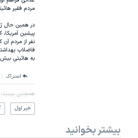
مردم فقير هائيتی
نرگس محمدی برنده جایزه نوبل صلح
همایش محافظه‌کاران آمریکا «سی‌پک»
در همين حال ژا
صفحه‌های ویژه
پيشين آمريکا، ک
نفر از مردم آن 
سفر پرزیدنت ترامپ به چین
به هائيتی بيش از ۵ ميليارد دلار کمک
اشتراک
همچنبن ببینید:
خبر اول
گ
بیشتر بخوانید