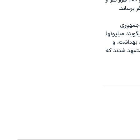
غذائی فراهم آورد. تری ميگويد سازمان جهانی غذا در حال حاضر يک ميليون و ۲۰۰ هزار نفر از
ر برساند.
 جمهوری
گويند ميليونها
 بهداشت، و
رزه در هائيتی ۱۴۰ کشور جهان متعهد شدند که