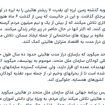
دوازدهم ماه ژانويه گذشته زمين لرزه ای بقدرت ۷ ريشتر هائيتی را
۳۰۰ هزار کشته برجای گذاشت. و اين در
کاری تلاش ميکنند که از بيش از يک و نيم ميليون مردم گرسنه
 کنند، که اکثر آنها در حال حاضر در زير چادر زندگی ميکنند. س
علاوه بر پروژه های ساختمانی از جمله ايجاد مسکن، تلاش ميک
ی دراز مدت به اقتصاد متزلزل هائيتی کمک کنند.
د ميگويد که بازسازی دراز مدت هائيتی حدود ده سال طول خ
لی کودکان سازمان ملل متحد، موسوم به يونيسف، ميگويد کو
ديدات عمده ای قرار دارند، ولی عمليات گسترده سازمانهای بي
ده است تا از بحرانهای وخيم تر، از جمله سوء تغذيه کودکان
 کشورهای همسايه، جلوگيری کند.
يس برنامه جهانی غذای سازمان ملل متحد در هائيتی ميگويد ک
 هائيتی تلاش ميکند برای مردم، به ويژه برای دانش آموزان 