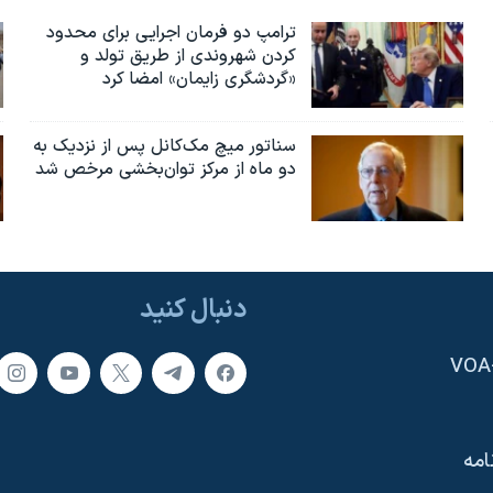
ترامپ دو فرمان اجرایی برای محدود
کردن شهروندی از طریق تولد و
«گردشگری زایمان» امضا کرد
سناتور میچ مک‌کانل پس از نزدیک به
دو ماه از مرکز توان‌بخشی مرخص شد
دنبال کنید
امه