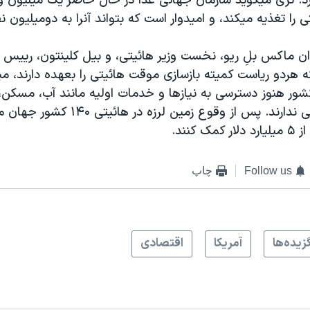
 را تغذيه ميکند، و اميدوار است که بتواند آنرا به دوميليون نف
ن ماکس بلِ ريو، نخست وزير هائيتی، و بيل کلينتون، رييس
ه هردو رياست کميته بازسازی موقت هائيتی را بعهده دارند، مي
کشور هنوز دسترسی به نيازها و خدمات اوليه مانند آب، مسکن،
فاضلاب بهداشتی ندارند. پس از وقوع زمين ل
 کنند.
Follow us
چاپ
زيده‌ها
آمريکا
اقتصادی