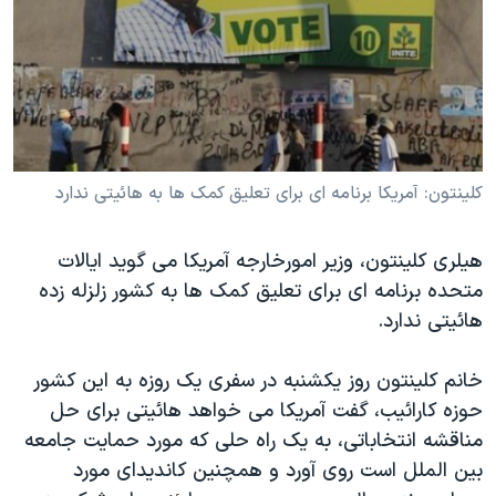
دنبال کنید
مستندها
فرهنگ و زندگی
حقوق شهروندی
انتخابات ریاست جمهوری آمریکا ۲۰۲۴
اقتصادی
حمله جمهوری اسلامی به اسرائیل
رمز مهسا
علم و فناوری
زبانهای مختلف
اسرائیل در جنگ
ورزش زنان در ایران
کلینتون: آمریکا برنامه ای برای تعلیق کمک ها به هائیتی ندارد
گالری عکس
اعتراضات زن، زندگی، آزادی
هیلری کلینتون، وزیر امورخارجه آمریکا می گوید ایالات
آرشیو پخش زنده
مجموعه مستندهای دادخواهی
متحده برنامه ای برای تعلیق کمک ها به کشور زلزله زده
تریبونال مردمی آبان ۹۸
هائیتی ندارد.
دادگاه حمید نوری
خانم کلینتون روز یکشنبه در سفری یک روزه به این کشور
چهل سال گروگان‌گیری
حوزه کارائیب، گفت آمریکا می خواهد هائیتی برای حل
قانون شفافیت دارائی کادر رهبری ایران
مناقشه انتخاباتی، به یک راه حلی که مورد حمایت جامعه
اعتراضات مردمی آبان ۹۸
بین الملل است روی آورد و همچنین کاندیدای مورد