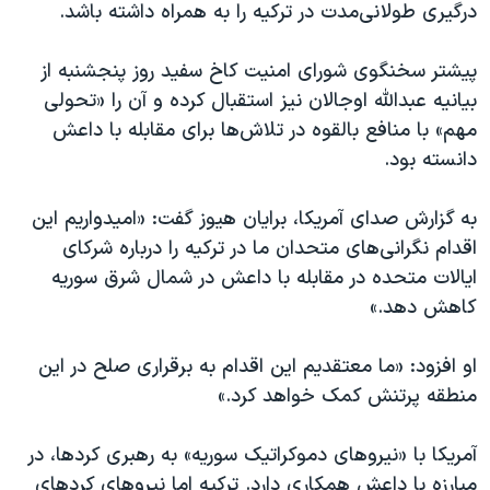
اسرائیل در جنگ
درگیری طولانی‌مدت در ترکیه را به همراه داشته باشد.
نرگس محمدی برنده جایزه نوبل صلح
پیشتر سخنگوی شورای امنیت کاخ سفید روز پنجشنبه از
همایش محافظه‌کاران آمریکا «سی‌پک»
بیانیه عبدالله اوجالان نیز استقبال کرده و آن را «تحولی
صفحه‌های ویژه
مهم» با منافع بالقوه در تلاش‌ها برای مقابله با داعش
دانسته بود.
سفر پرزیدنت ترامپ به چین
به گزارش صدای آمریکا، برایان هیوز گفت: «امیدواریم این
اقدام نگرانی‌های متحدان ما در ترکیه‌ را درباره شرکای
ایالات متحده در مقابله با داعش در شمال‌ شرق سوریه
کاهش دهد.»
او افزود: «ما معتقدیم این اقدام به برقراری صلح در این
منطقه پرتنش کمک خواهد کرد.»
آمریکا با «نیروهای دموکراتیک سوریه» به رهبری کردها، در
مبارزه با داعش همکاری دارد. ترکیه اما ‌نیروهای کردهای