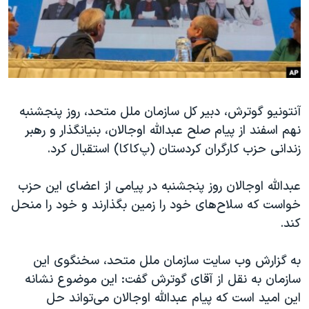
دنبال کنید
مستندها
فرهنگ و زندگی
حقوق شهروندی
انتخابات ریاست جمهوری آمریکا ۲۰۲۴
اقتصادی
حمله جمهوری اسلامی به اسرائیل
رمز مهسا
علم و فناوری
زبانهای مختلف
آنتونیو گوترش، دبیر کل سازمان ملل متحد، روز پنجشنبه
اسرائیل در جنگ
ورزش زنان در ایران
نهم اسفند از پیام صلح عبدالله اوجالان، بنیانگذار و رهبر
گالری عکس
اعتراضات زن، زندگی، آزادی
زندانی حزب کارگران کردستان (پ‌کا‌کا) استقبال کرد.
آرشیو پخش زنده
مجموعه مستندهای دادخواهی
عبدالله اوجالان روز پنجشنبه در پیامی از اعضای این حزب
تریبونال مردمی آبان ۹۸
خواست که سلاح‌های خود را زمین بگذارند و خود را منحل
دادگاه حمید نوری
کند.
چهل سال گروگان‌گیری
به گزارش وب سایت سازمان ملل متحد، سخنگوی این
قانون شفافیت دارائی کادر رهبری ایران
سازمان به نقل از آقای گوترش گفت: این موضوع نشانه
اعتراضات مردمی آبان ۹۸
این امید است که پیام عبدالله اوجالان می‌تواند حل