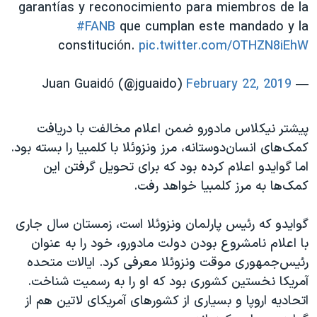
اسرائیل در جنگ
garantías y reconocimiento para miembros de la
#FANB
que cumplan este mandado y la
نرگس محمدی برنده جایزه نوبل صلح
constitución.
pic.twitter.com/OTHZN8iEhW
همایش محافظه‌کاران آمریکا «سی‌پک»
صفحه‌های ویژه
February 22, 2019
— Juan Guaidó (@jguaido)
سفر پرزیدنت ترامپ به چین
پیشتر نیکلاس مادورو ضمن اعلام مخالفت با دریافت
کمک‌های انسان‌دوستانه، مرز ونزوئلا با کلمبیا را بسته بود.
اما گوایدو اعلام کرده بود که برای تحویل گرفتن این
کمک‌ها به مرز کلمبیا خواهد رفت.
گوایدو که رئیس پارلمان ونزوئلا است، زمستان سال جاری
با اعلام نامشروع بودن دولت مادورو، خود را به عنوان
رئیس‌جمهوری موقت ونزوئلا معرفی کرد. ایالات متحده
آمریکا نخستین کشوری بود که او را به رسمیت شناخت.
اتحادیه اروپا و بسیاری از کشورهای آمریکای لاتین هم از