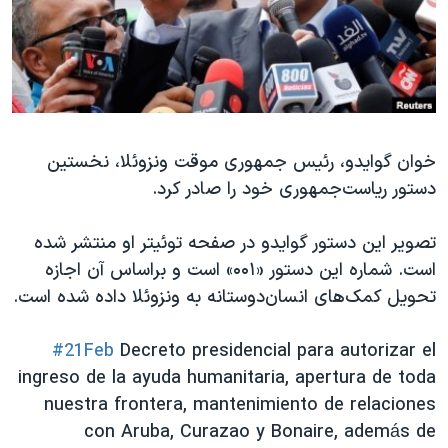
دنبال کنید
مستندها
فرهنگ و زندگی
حقوق شهروندی
انتخابات ریاست جمهوری آمریکا ۲۰۲۴
اقتصادی
حمله جمهوری اسلامی به اسرائیل
رمز مهسا
علم و فناوری
زبانهای مختلف
خوان گوایدو، رئیس جمهوری موقت ونزوئلا، نخستین
اسرائیل در جنگ
ورزش زنان در ایران
دستور ریاست‌جمهوری خود را صادر کرد.
گالری عکس
اعتراضات زن، زندگی، آزادی
آرشیو پخش زنده
مجموعه مستندهای دادخواهی
تصویر این دستور گوایدو در صفحه توئیتر او منتشر شده
است. شماره این دستور «۰۰۱» است و براساس آن اجازه
تریبونال مردمی آبان ۹۸
تحویل کمک‌های انسان‌دوستانه به ونزوئلا داده شده است.
دادگاه حمید نوری
چهل سال گروگان‌گیری
#21Feb
Decreto presidencial para autorizar el
ingreso de la ayuda humanitaria, apertura de toda
قانون شفافیت دارائی کادر رهبری ایران
nuestra frontera, mantenimiento de relaciones
اعتراضات مردمی آبان ۹۸
con Aruba, Curazao y Bonaire, además de