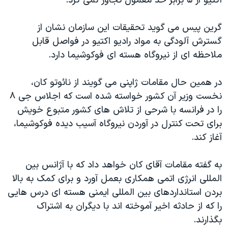
اکتيو از ۵ برابر حد معمول تجاوز نمی کرد.
اسرائیل در جنگ
نرگس محمدی برنده جایزه نوبل صلح
گرين پيس می گويد تحقيقات اين سازمان نشان از
همایش محافظه‌کاران آمریکا «سی‌پک»
گسترش آلودگی به مواد راديو اکتيو در فواصل قابل
ملاحظه ای از نيروگاه هسته ای فوکوشيما دارد.
صفحه‌های ویژه
سفر پرزیدنت ترامپ به چین
در همين حال مقامات ژاپنی می گويند از نائوتو کان،
نخست وزير آن کشور خواسته شده است که اجلاس جی ۸
را در فرانسه با شرحی از تلاش های کشور متبوع خويش
برای تحت کنترل در آوردن نيروگاه آسيب ديده فوکوشيما،
آغاز کند.
به گفته مقامات آقای کان خواهد داد که با آژانس بين
المللی انرژی اتمی همکاری بعمل آورد و برای کمک به بالا
بردن استانداردهای بين المللی ايمنی هسته ای درس هايی
را که از حادثه اخير آموخته اند با ديگران به اشتراک
بگذارند.