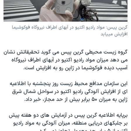
دنبال کنید
مستندها
فرهنگ و زندگی
حقوق شهروندی
انتخابات ریاست جمهوری آمریکا ۲۰۲۴
گرين پيس: مواد راديو اکتيو در آبهای اطراف نيروگاه فوکوشيما
اقتصادی
حمله جمهوری اسلامی به اسرائیل
افزايش مييابد
رمز مهسا
علم و فناوری
زبانهای مختلف
اسرائیل در جنگ
ورزش زنان در ایران
گروه زيست محيطی گرين پيس می گويد تحقيقاتش نشان
گالری عکس
اعتراضات زن، زندگی، آزادی
می دهد ميزان مواد راديو اکتيو در آبهای اطراف نيروگاه
آسيب ديده فوکوشيما در ژاپن رو به افزايش است.
آرشیو پخش زنده
مجموعه مستندهای دادخواهی
تریبونال مردمی آبان ۹۸
اين سازمان مدافع محيط زيست روز پنجشنبه با اطلاعيه
دادگاه حمید نوری
ای از افزايش آلودگی راديو اکتيو در سواحل شمال شرق
ژاپن به ميزان ۵۰ برابر بيش از حد مجاز، خبر داد.
چهل سال گروگان‌گیری
قانون شفافیت دارائی کادر رهبری ایران
برپايه اطلاعيه گرين پيس در آزمايش های دو هفته پيش
اعتراضات مردمی آبان ۹۸
بر جلبکهای دريايی منطقه، ميزان آلودگی به مواد راديو