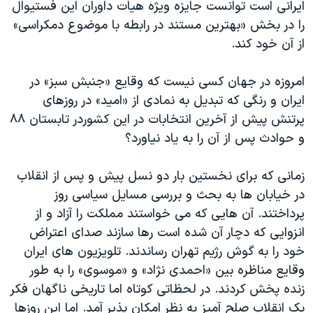
اسرائیل در جنگ
ایرانی است توانست جایزه ویژه هیات داوران این فستیوال
را در بخش «بهترین مستند در رابطه با موضوع دمکراسی»
نرگس محمدی برنده جایزه نوبل صلح
از آن خود کند.
همایش محافظه‌کاران آمریکا «سی‌پک»
صفحه‌های ویژه
امروزه در جهان کسی نیست که وقایع «جنبش سبز» در
ایران و رنگی که تبدیل به نمادی از «امید» در روزهای
سفر پرزیدنت ترامپ به چین
پرتنش پیش از آخرین انتخابات در این کشوردر تابستان ٨٨
و حوادث پس از آن را به یاد نیاورد؟
زمانی که برای نخستین بار دو نسل پیش و پس از انقلاب
در خیابان ها به بحث و بررسی مسایل سیاسی روز
پرداختند. آن هایی که می خواستند مملکت را آزاد و از
انزوایی که دچار آن شده است رها سازند صدای اعتراض
خود را به گوش رژیم تهران رساندند. تلویزیون های ایران
وقایع مناظره بین «احمدی نژاد» و «موسوی» را به طور
زنده پخش کردند. در لحظاتی کوتاه اما تاریخی ناگهان فکر
یک انقلاب صلح آمیز به نظر امکان پذیر آمد. اما این روزها