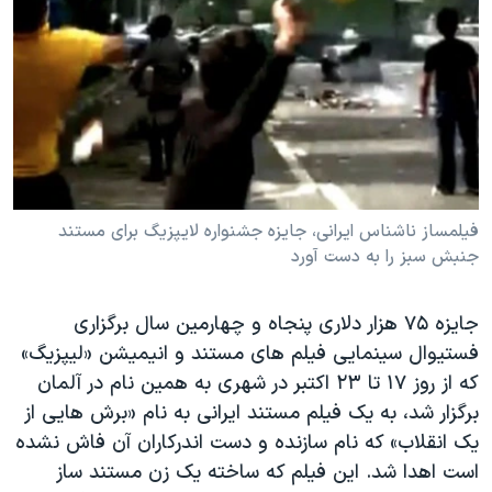
دنبال کنید
مستندها
فرهنگ و زندگی
حقوق شهروندی
انتخابات ریاست جمهوری آمریکا ۲۰۲۴
اقتصادی
حمله جمهوری اسلامی به اسرائیل
رمز مهسا
علم و فناوری
زبانهای مختلف
اسرائیل در جنگ
ورزش زنان در ایران
گالری عکس
اعتراضات زن، زندگی، آزادی
فیلمساز ناشناس ایرانی، جایزه جشنواره لایپزیگ برای مستند
جنبش سبز را به دست آورد
آرشیو پخش زنده
مجموعه مستندهای دادخواهی
تریبونال مردمی آبان ۹۸
جایزه ٧۵ هزار دلاری پنجاه و چهارمین سال برگزاری
دادگاه حمید نوری
فستیوال سینمایی فیلم های مستند و انیمیشن «لیپزیگ»
چهل سال گروگان‌گیری
که از روز ١٧ تا ٢٣ اکتبر در شهری به همین نام در آلمان
برگزار شد، به یک فیلم مستند ایرانی به نام «برش هایی از
قانون شفافیت دارائی کادر رهبری ایران
یک انقلاب» که نام سازنده و دست اندرکاران آن فاش نشده
اعتراضات مردمی آبان ۹۸
است اهدا شد. این فیلم که ساخته یک زن مستند ساز