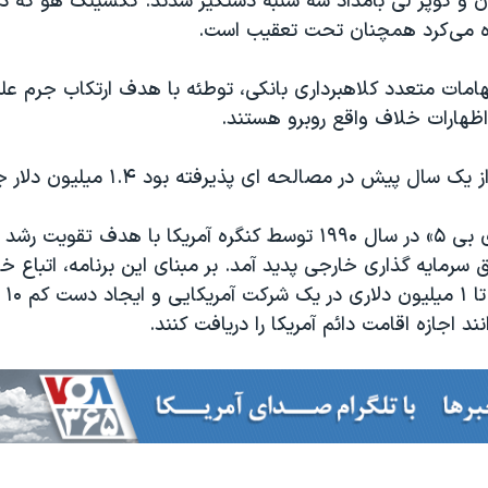
و کوپر لی بامداد سه شنبه دستگیر شدند. ککسینگ هو که دف
ره می‌کرد همچنان تحت تعقیب است.
تهامات متعدد کلاهبرداری بانکی، توطئه با هدف ارتکاب جرم علیه
اظهارات خلاف واقع روبرو هستند.
 پیش در مصالحه ای پذیرفته بود ۱.۴ میلیون دلار جریمه بپردازد.
برنامه ویزای «ای بی ۵» در سال ۱۹۹۰ توسط کنگره آمریکا با هدف تقو
ق سرمایه گذاری خارجی پدید آمد. بر مبنای این برنامه، اتباع خ
گذار
د اجازه اقامت دائم آمریکا را دریافت کنند.