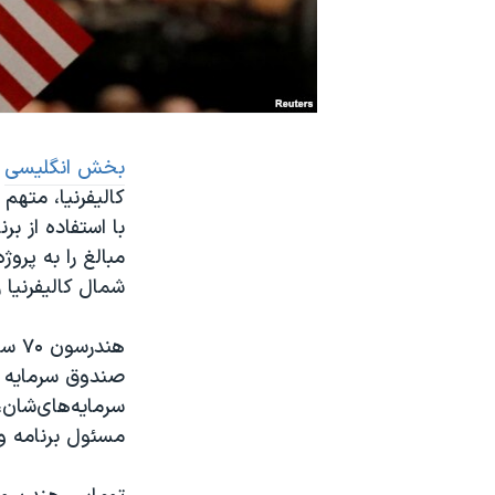
نرگس محمدی برنده جایزه نوبل صلح
همایش محافظه‌کاران آمریکا «سی‌پک»
صفحه‌های ویژه
سفر پرزیدنت ترامپ به چین
بخش انگلیسی
ص
شمال کالیفرنیا 
هند
صندوق سرمایه گذ
سرمایه‌های‌شان،
مسئول برنامه ویزای «ای بی 