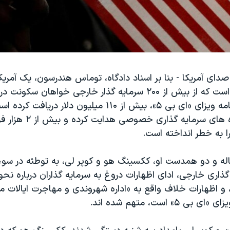
دای آمریکا - بنا بر اسناد دادگاه، توماس هندرسون، یک آمری
کالیفرنیا، متهم است که از بیش از ۲۰۰ سرمایه گذار خارجی خواهان 
با استفاده از برنامه ویزای «ای بی ۵»، بیش از ۱۱۰ میلیون دلار در
مبالغ را به پروژه های سرمای
را به خطر انداخته است.
رسون ۷۰ ساله و دو همدست او، ککسینگ هو و کوپر لی، به توطئه در سوء
اری خارجی، ادای اظهارات دروغ به سرمایه گذاران درباره نحوه
 و اظهارات خلاف واقع به «اداره شهروندی و مهاجرت ایالات م
۵» است، متهم شده اند.