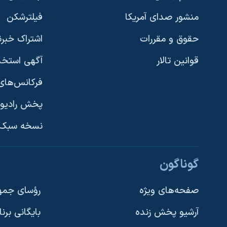
منشور صدای آمریکا
فیلترشکن
حقوق و مقررات
اشتراک خبرن
قوانین تالار
آگهی استخد
فرکانس‌های 
پخش رادیو
یادگیری زبان انگلیسی
نسخه سبک 
دنبال کنید
گوناگون
صفحه‌های ویژه
رؤسای جمهو
آرشیو پخش زنده
بایگانی برن
زبانهای مختلف