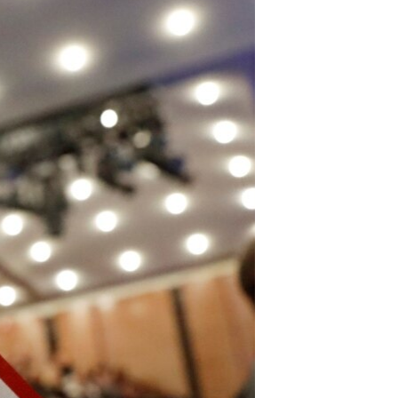
مستندها
فرهنگ و زندگی
حقوق شهروندی
انتخابات ریاست جمهوری آمریکا ۲۰۲۴
اقتصادی
حمله جمهوری اسلامی به اسرائیل
رمز مهسا
علم و فناوری
اسرائیل در جنگ
ورزش زنان در ایران
گالری عکس
اعتراضات زن، زندگی، آزادی
آرشیو پخش زنده
مجموعه مستندهای دادخواهی
تریبونال مردمی آبان ۹۸
دادگاه حمید نوری
چهل سال گروگان‌گیری
قانون شفافیت دارائی کادر رهبری ایران
اعتراضات مردمی آبان ۹۸
اسرائیل در جنگ