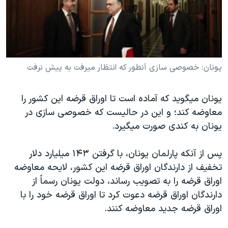
دنبال کنید
مستندها
فرهنگ و زندگی
حقوق شهروندی
انتخابات ریاست جمهوری آمریکا ۲۰۲۴
اقتصادی
حمله جمهوری اسلامی به اسرائیل
رمز مهسا
علم و فناوری
يونان: خصوصی سازی آنطور که انتظار ميرفت به پيش نرفت
زبانهای مختلف
اسرائیل در جنگ
ورزش زنان در ایران
يونان ميگويد که آماده است تا اوراق قرضه اين کشور را
گالری عکس
اعتراضات زن، زندگی، آزادی
معاوضه کند؛ و اين در حاليست که خصوصی سازی در
آرشیو پخش زنده
مجموعه مستندهای دادخواهی
يونان به کندی صورت ميگيرد.
تریبونال مردمی آبان ۹۸
پس از آنکه پارلمان يونان، با گرفتن ۱۴۳ ميليارد دلار
دادگاه حمید نوری
تخفيف از دارندگان اوراق قرضه اين کشور، لايحه معاوضه
چهل سال گروگان‌گیری
اوراق قرضه را به تصويب رساند، دولت يونان رسماً از
دارندگان اوراق قرضه دعوت کرد تا اوراق قرضه خود را با
قانون شفافیت دارائی کادر رهبری ایران
اوراق قرضه جديد معاوضه کنند.
اعتراضات مردمی آبان ۹۸