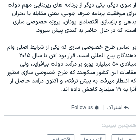
اسرائیل در جنگ
از سوی ديگر، يکی ديگر از برنامه های زيربنايی مهم دولت
برای موفقيت برنامه صرف جويی، يعنی مقابله با بحران
نرگس محمدی برنده جایزه نوبل صلح
بدهی و بازسازی اقتصادی يونان، پروژه خصوصی سازی
همایش محافظه‌کاران آمریکا «سی‌پک»
است، که در حال حاضر به کندی پيش ميرود.
صفحه‌های ویژه
بر اساس طرح خصوصی سازی که يکی از شرايط اصلی وام
سفر پرزیدنت ترامپ به چین
دهندگان بين المللی است، قرار بود آتن تا سال ۲۰۱۵
ميلادی ۵۰ ميليارد يورو بر درآمد دولت بيافزايد، ولی
مقامات اين کشور ميگويند که طرح خصوصی سازی آنطور
که انتظار ميرفت به پيش نرفته، و اکنون درآمد حاصل از
آنرا به ۱۹ ميليارد کاهش داده اند.
اشتراک
Follow us
همچنبن ببینید: