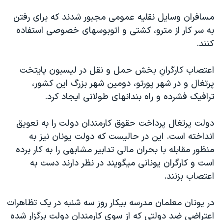
دنبال کنید
مستندها
فرهنگ و زندگی
مسافران وسايل نقليه عمومی مجبور شدند که برای رفتن
حقوق شهروندی
انتخابات ریاست جمهوری آمریکا ۲۰۲۴
به سر کار از مترو، کشتی و اتوبوسهای خصوصی استفاده
کنند.
اقتصادی
حمله جمهوری اسلامی به اسرائیل
رمز مهسا
علم و فناوری
اعتصاب کارگرانِ بخش حمل و نقل در ليسبون پايتخت
زبانهای مختلف
اسرائیل در جنگ
ورزش زنان در ایران
پرتغال و در شهر پورتو، دومين شهر بزرگ اين کشور،
ترافيک فشرده و راه بندانهای طولانی ايجاد کرد.
گالری عکس
اعتراضات زن، زندگی، آزادی
آرشیو پخش زنده
مجموعه مستندهای دادخواهی
دولت پرتغال پرداخت حقوق کارمندان دولت را به تعويق
تریبونال مردمی آبان ۹۸
انداخته است. اين در حاليست که دولت يونان نيز به
منظور مقابله با بحران مالی تدابير مشابهی را به کار برده
دادگاه حمید نوری
است و کارگران يونانی ميگويند در نظر دارند دست به
چهل سال گروگان‌گیری
اعتصاب بزنند.
قانون شفافیت دارائی کادر رهبری ایران
در يونان معلمان مدرسه بيکار روز سه شنبه در يک تظاهرات
اعتراضات مردمی آبان ۹۸
اعتراضی ضد دولتی که از سوی کارمندان دولت برگزار شده