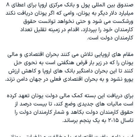
اسرائیل در جنگ
صندوق بين المللی پول و بانک مرکزی اروپا برای اعطای ۸
ميليارد دلار ديگر به يونان، وامی که اگر يونان دريافت نکند
نرگس محمدی برنده جایزه نوبل صلح
ورشکست می شود و حتی نخواهد توانست حقوق
همایش محافظه‌کاران آمریکا «سی‌پک»
کارمندان خود را بپردازد، اقدام در زمينه تقليل تعداد
صفحه‌های ویژه
کارمندان دولت است.
سفر پرزیدنت ترامپ به چین
مقام های اروپايی تلاش می کنند بحران اقتصادی و مالی
يونان را که در زير بار قرض هنگفتی است به نحوی حل
کنند تا اين بحران دامنگير بانک های اروپا و کاهش ارزش
يورو نشود و به بحران اقتصادی فعلی در جهان دامن نزند.
برای دريافت اين بسته کمک مالی دولت يونان تعهد کرده
است ماليات های جديدی وضع کند، تا بيست درصد از
حقوق کارمندان دولت بکاهد و شمار کارمندان دولت را
تاسال ٢٠١۵ به يک پنجم برساند.