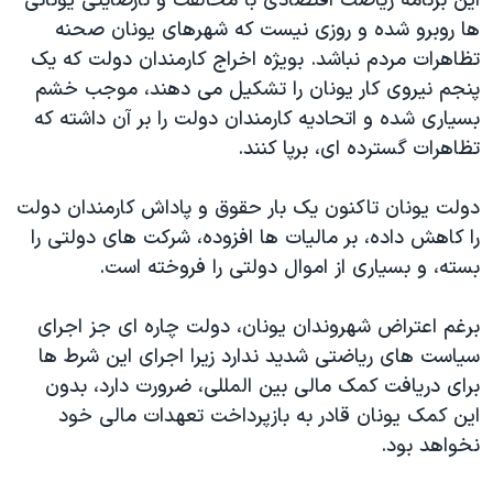
اين برنامه رياضت اقتصادی با مخالفت و نارضايتی يونانی
ها روبرو شده و روزی نيست که شهرهای يونان صحنه
تظاهرات مردم نباشد. بويژه اخراج کارمندان دولت که يک
پنجم نيروی کار يونان را تشکيل می دهند، موجب خشم
بسياری شده و اتحاديه کارمندان دولت را بر آن داشته که
تظاهرات گسترده ای، برپا کنند.
دولت يونان تاکنون يک بار حقوق و پاداش کارمندان دولت
را کاهش داده، بر ماليات ها افزوده، شرکت های دولتی را
بسته، و بسياری از اموال دولتی را فروخته است.
برغم اعتراض شهروندان يونان، دولت چاره ای جز اجرای
سياست های رياضتی شديد ندارد زيرا اجرای اين شرط ها
برای دريافت کمک مالی بين المللی، ضرورت دارد، بدون
اين کمک يونان قادر به بازپرداخت تعهدات مالی خود
نخواهد بود.