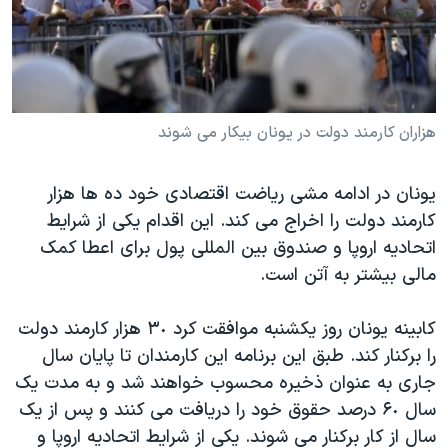
دنبال کنید
مستندها
فرهنگ و زندگی
حقوق شهروندی
انتخابات ریاست جمهوری آمریکا ۲۰۲۴
اقتصادی
حمله جمهوری اسلامی به اسرائیل
رمز مهسا
علم و فناوری
هزاران کارمند دولت در يونان بيکار می شوند
زبانهای مختلف
اسرائیل در جنگ
ورزش زنان در ایران
يونان در ادامه مشی رياضت اقتصادی خود ده ها هزار
گالری عکس
اعتراضات زن، زندگی، آزادی
کارمند دولت را اخراج می کند. اين اقدام يکی از شرايط
آرشیو پخش زنده
مجموعه مستندهای دادخواهی
اتحاديه اروپا و صندوق بين المللی پول برای اعطا کمک
مالی بيشتر به آتن است.
تریبونال مردمی آبان ۹۸
دادگاه حمید نوری
کابينه يونان روز يکشنبه موافقت کرد ٣٠ هزار کارمند دولت
چهل سال گروگان‌گیری
را برکنار کند. طبق اين برنامه اين کارمندان تا پايان سال
جاری به عنوان ذخيره محسوب خواهند شد و به مدت يک
قانون شفافیت دارائی کادر رهبری ایران
سال ۶٠ درصد حقوق خود را دريافت می کنند و پس از يک
اعتراضات مردمی آبان ۹۸
سال از کار برکنار می شوند. يکی از شرايط اتحاديه اروپا و