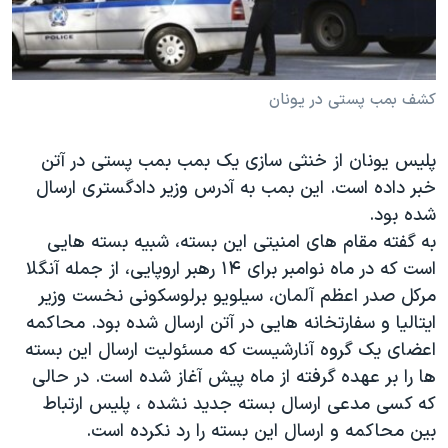
دنبال کنید
مستندها
فرهنگ و زندگی
حقوق شهروندی
انتخابات ریاست جمهوری آمریکا ۲۰۲۴
اقتصادی
حمله جمهوری اسلامی به اسرائیل
کشف بمب پستی در یونان
رمز مهسا
علم و فناوری
زبانهای مختلف
پلیس یونان از خنثی سازی یک بمب بمب پستی در آتن
اسرائیل در جنگ
ورزش زنان در ایران
خبر داده است. این بمب به آدرس وزیر دادگستری ارسال
گالری عکس
اعتراضات زن، زندگی، آزادی
شده بود.
آرشیو پخش زنده
مجموعه مستندهای دادخواهی
به گفته مقام های امنیتی این بسته، شبیه بسته هایی
است که در ماه نوامبر برای ۱۴ رهبر اروپایی، از جمله آنگلا
تریبونال مردمی آبان ۹۸
مرکل صدر اعظم آلمان، سیلویو برلوسکونی نخست وزیر
دادگاه حمید نوری
ایتالیا و سفارتخانه هایی در آتن ارسال شده بود. محاکمه
چهل سال گروگان‌گیری
اعضای یک گروه آنارشیست که مسئولیت ارسال این بسته
ها را بر عهده گرفته از ماه پیش آغاز شده است. در حالی
قانون شفافیت دارائی کادر رهبری ایران
که کسی مدعی ارسال بسته جدید نشده ، پلیس ارتباط
اعتراضات مردمی آبان ۹۸
بین محاکمه و ارسال این بسته را رد نکرده است.