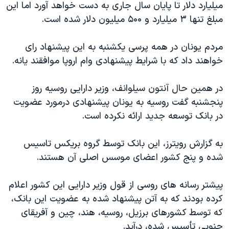
اسرائیل در جنگ
میلیارد دلار تا پایان سال جاری به دست خواهد آورد اما این
مبلغ تنها ۳ میلیارد و ۵۰۰ میلیون دلار شده است.
نرگس محمدی برنده جایزه نوبل صلح
همایش محافظه‌کاران آمریکا «سی‌پک»
مردم یونان در همه پرسی یکشنبه به این پیشنهاد رای
صفحه‌های ویژه
خواهند داد که با شرایط پیشنهادی وام اروپا موافقند یانه.
سفر پرزیدنت ترامپ به چین
در همین حال آنتون سیلوانف، وزیر دارایی روسیه روز
پنجشنبه گفت روسیه به یونان پیشنهادی درمورد عضویت
در بانک توسعه جدید ارائه نکرده است.
به گزارش رویترز، این بانک توسط گروه بریکس تاسیس
شده و پنج کشور اعضای موسس اصلی آن هستند.
پیشتر رسانه های روسی از قول وزیر دارایی این کشور اعلام
کرده بودند که به آتن پیشنهاد شده به عضویت این بانک،
که توسط کشورهای برزیل، روسیه، هند، چین و آفریقای
جنوبی تأسیس شده، درآید.