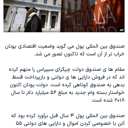
دنبال کنید
مستندها
فرهنگ و زندگی
حقوق شهروندی
انتخابات ریاست جمهوری آمریکا ۲۰۲۴
اقتصادی
حمله جمهوری اسلامی به اسرائیل
رمز مهسا
علم و فناوری
زبانهای مختلف
صندوق بین المللی پول می گوید وضعیت اقتصادی یونان
اسرائیل در جنگ
ورزش زنان در ایران
خراب تر از آن است که تاکنون تصور می شد.
گالری عکس
اعتراضات زن، زندگی، آزادی
آرشیو پخش زنده
مجموعه مستندهای دادخواهی
مقام ها ی صندوق دولت چپگرای سیپراس را متهم کرده
اند که در فروش دارایی ها ی دولتی و بازپرداخت قسط
تریبونال مردمی آبان ۹۸
بدهی به صندوق کوتاهی کرده است. دولت یونان اکنون
دادگاه حمید نوری
خواستار بسته وام جدید به مبلغ ۵۶ میلیارد دلار تا سال
چهل سال گروگان‌گیری
۲۰۱۸ شده است.
قانون شفافیت دارائی کادر رهبری ایران
صندوق بین المللی پول ۴ سال قبل برآورد کرده بود که
اعتراضات مردمی آبان ۹۸
آتن با خصوصی کردن اموال و دارایی های دولتی ۵۵