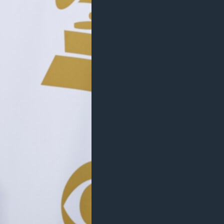
مستندها
فرهنگ و زندگی
حقوق شهروندی
انتخابات ریاست جمهوری آمریکا ۲۰۲۴
اقتصادی
حمله جمهوری اسلامی به اسرائیل
رمز مهسا
علم و فناوری
اسرائیل در جنگ
ورزش زنان در ایران
گالری عکس
اعتراضات زن، زندگی، آزادی
آرشیو پخش زنده
مجموعه مستندهای دادخواهی
تریبونال مردمی آبان ۹۸
دادگاه حمید نوری
چهل سال گروگان‌گیری
قانون شفافیت دارائی کادر رهبری ایران
اعتراضات مردمی آبان ۹۸
اسرائیل در جنگ