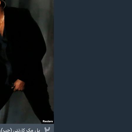
پل مک کارتنی (چپ)، ر