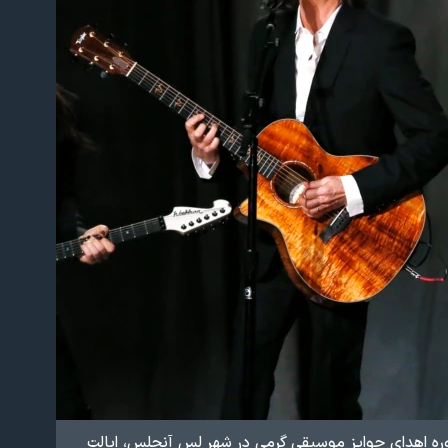
ره اهدای جوایز موسیقی گرمی در شهر لس آنجلس، ایالت