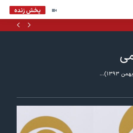
پخش زنده
قبلی
بعدی
می
پنجاه و هفتیم دوره اهدای جوایز موسیقی گرمی، یکشنبه شب، هشتم فوریه ۲۰۱۵ ( ۱۹ بهمن ۱۳۹۳) در مرکز «استیپلز» شهر لس آنجلس، در ایالت کالیفرنیای آمریکا برگزار شد. برنده بزرگ دیشب، سم اسمیت خواننده جوان بریتانیایی بود که چهار جایزه گرمی، از جمله بهترین هنرمند نوظهور و بهترین آلبوم موسیقی پاپ، را به خود اختصاص داد. ترانه «با من بمان (Stay with me) با صدای او نیز بهترین ترانه سال شناخته شد.