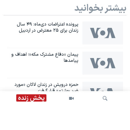
بیشتر بخوانید
پرونده اعتراضات دی‌ماه: ۴۹ سال
زندان برای ۲۵ معترض در اردبیل
پیمان «دفاع مشترک مکه»؛ اهداف و
پیامدها
حمزه درویش در زندان لاکان «مورد
ضرب‌وشتم» قرار گرفت
پخش زنده
توافق امنیتی عربستان، ترکیه و
پاکستان؛ «حمله به یک کشور حمله به
هر سه کشور است»
جستجو