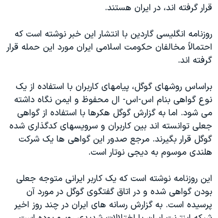
اسرائیل در جنگ
قرار گرفته اند، در ايران هستند.
نرگس محمدی برنده جایزه نوبل صلح
روزنامه انگليسی گاردين با انتشار اين خبر نوشته است که
همایش محافظه‌کاران آمریکا «سی‌پک»
احتمالاً مخالفان حکومت اسلامی ايران مورد اين حمله قرار
صفحه‌های ویژه
گرفته اند.
سفر پرزیدنت ترامپ به چین
براساس روشهای گوگل، پيامهای کاربران با استفاده از يک
نوع گواهی بنام اس-اس- ال محفوظ و ايمن نگاه داشته
می شود. اما به گزارش گوگل هکرها با استفاده از گواهی
جعلی توانسته اند بين کاربران و سرويسهای کدگذاری شده
گوگل قرار بگيرند. مرجع صدور اين گواهی ها يک شرکت
هلندی موسوم به ديجی نوتار است.
اين روزنامه نوشته است که يک کاربر ايرانی متوجه جعلی
بودن گواهی شده و در اتاق گفتگوی گوگل در مورد آن
پرسيده است. به گزارش رسانه های ايران در چند روز اخير