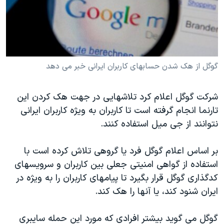
دنبال کنید
مستندها
فرهنگ و زندگی
حقوق شهروندی
انتخابات ریاست جمهوری آمریکا ۲۰۲۴
اقتصادی
حمله جمهوری اسلامی به اسرائیل
رمز مهسا
علم و فناوری
گوگل از هک شدن حسابهای کاربران ايرانی خبر می دهد
زبانهای مختلف
اسرائیل در جنگ
ورزش زنان در ایران
شرکت گوگل اعلام کرد تلاشهايی در جهت هک کردن اين
گالری عکس
اعتراضات زن، زندگی، آزادی
تارنما انجام گرفته است تا کاربران به ويژه کاربران ايرانی
آرشیو پخش زنده
مجموعه مستندهای دادخواهی
نتوانند از جی ميل استفاده کنند.
تریبونال مردمی آبان ۹۸
بر اساس اعلام گوگل فرد يا گروهی تلاش کرده است با
دادگاه حمید نوری
استفاده از گواهی امنيتی جعلی بين کاربران و سرويسهای
چهل سال گروگان‌گیری
کدگذاری گوگل قرار بگيرد تا پيامهای کاربران را به ويژه در
ايران شنود کند، يا آنها را هک کند.
قانون شفافیت دارائی کادر رهبری ایران
اعتراضات مردمی آبان ۹۸
گوگل می گويد بيشتر افرادی که مورد اين حمله سايبری