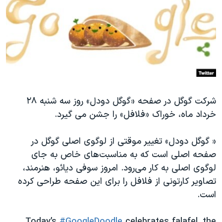
دنبال کنید
مستندها
فرهنگ و زندگی
حقوق شهروندی
انتخابات ریاست جمهوری آمریکا ۲۰۲۴
اقتصادی
حمله جمهوری اسلامی به اسرائیل
رمز مهسا
علم و فناوری
زبانهای مختلف
اسرائیل در جنگ
ورزش زنان در ایران
گالری عکس
اعتراضات زن، زندگی، آزادی
شرکت گوگل در صفحه «گوگل دودل» روز سه شنبه ۲۸
خرداد ماه، خوراک «فلافل» را جشن می گیرد.
آرشیو پخش زنده
مجموعه مستندهای دادخواهی
تریبونال مردمی آبان ۹۸
« گوگل دودل» تغییر موقتی از لوگوی اصلی گوگل در
دادگاه حمید نوری
صفحه اصلی است که به مناسبت‌های خاص به جای
لوگوی اصلی به کار می‌رود. امروز سوفی دیائو، هنرمند،
چهل سال گروگان‌گیری
تصاویر کارتونی از فلافل را برای این صفحه طراحی کرده
قانون شفافیت دارائی کادر رهبری ایران
است.
اعتراضات مردمی آبان ۹۸
Today’s
#GoogleDoodle
celebrates falafel, the