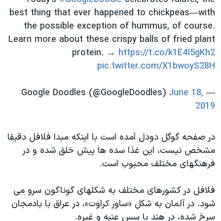
اسرائیل در جنگ
best thing that ever happened to chickpeas—with
نرگس محمدی برنده جایزه نوبل صلح
the possible exception of hummus, of course.
همایش محافظه‌کاران آمریکا «سی‌پک»
Learn more about these crispy balls of fried plant
protein. →
https://t.co/k1E4I5gKh2
صفحه‌های ویژه
pic.twitter.com/X1bwoyS28H
سفر پرزیدنت ترامپ به چین
June 18,
— Google Doodles (@GoogleDoodles)
2019
در صفحه گوگل دودل آمده است با اینکه مبدا فلافل دقیقا
مشخص نیست، این غذا سده ها پیش خلق شده و در
فرهنگهای مختلف محبوب است.
فلافل در کشورهای مختلف به شکلهای گوناگون سرو می
شود. در آلمان به شکل «ساور کراوت»، در عراق با بادمجان
سرخ شده، در هند با سس عنبه و غیره.