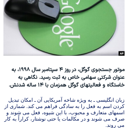
دنبال کنید
مستندها
فرهنگ و زندگی
حقوق شهروندی
انتخابات ریاست جمهوری آمریکا ۲۰۲۴
اقتصادی
حمله جمهوری اسلامی به اسرائیل
رمز مهسا
علم و فناوری
زبانهای مختلف
اسرائیل در جنگ
ورزش زنان در ایران
گالری عکس
اعتراضات زن، زندگی، آزادی
آرشیو پخش زنده
مجموعه مستندهای دادخواهی
موتور جستجوی گوگل، در روز ۴ سپتامبر سال ۱۹۹۸، به
عنوان شرکتی سهامی خاص به ثبت رسید. نگاهی به
تریبونال مردمی آبان ۹۸
خاستگاه و فعالیتهای گوگل همزمان با ۱۴ ساله شدنش.
دادگاه حمید نوری
چهل سال گروگان‌گیری
زبان انگلیسی ـ به ویژه شاخه آمریکایی آن ـ امکان تبدیل
کردن اسم به فعل را به سادگی فراهم می کند. شماری از
قانون شفافیت دارائی کادر رهبری ایران
اسمهای متعارف و محبوب، با این شیوه، فعل می شوند و
صرف می شوند و در مکالمات یا حتی نوشتار، کراراً به کار
اعتراضات مردمی آبان ۹۸
می روند.