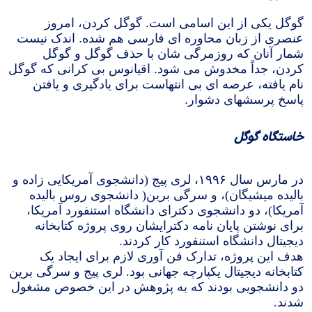
اسرائیل در جنگ
گوگل یکی از این اسامی است. گوگل کردن، امروز
نرگس محمدی برنده جایزه نوبل صلح
عنصری از زبان محاوره ای فارسی هم شده. اندک نیست
همایش محافظه‌کاران آمریکا «سی‌پک»
شمار آنان که روزمرگی شان با حذف گوگل و گوگل
کردن، جداً مخدوش می شود. اقیانوس بی کرانی که گوگل
صفحه‌های ویژه
نام یافته، عرصه ای بی انتهاست برای یادگیری و یافتن
پاسخ پرسشهای دشوار.
سفر پرزیدنت ترامپ به چین
خاستگاه گوگل
در مارس سال ۱۹۹۶، لری پیج (دانشجوی آمریکایی زاده و
بالیده میشیگان)، و سرگی برین( دانشجوی روس بالیده
آمریکا)،‌ دو دانشجوی دکترای دانشگاه استنفورد آمریکا،
برای نوشتن پایان نامه دکترایشان روی پروژه کتابخانه
دیجیتال دانشگاه استنفورد کار کردند.
هدف این پروژه، تدارک فن آوری لازم برای ایجاد یک
کتابخانه دیجیتال یکپارچه جهانی بود. لری پیج و سرگی برین
دو دانشجویی بودند که به پژوهش در این خصوص مشغول
شدند.