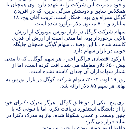
و خود مدیریت این شرکت را به عهده دارد. وی همچنان با
همکلاس سابق و دوستش سرگی برین، که در آفریدن
گوگل همراه وی بود، همکار است. ثروت آقای پیج، ۱۸
میلیارد و ۷۰۰ میلیون دلار برآورد شده است.
سهام شرکت گوگل در بازار بورس نیویورک از ارزش
بالایی برخوردار بود، اما مدتی است از ارزش آن قدری
کاسته شده . با این وصف، سهام گوگل همچنان جایگاه
خوبی در بازار سهام دارد.
با رکود اقتصادی فراگیر اخیر ، هر سهم گوگل ـ که تا مدتی
پیش ۶۵۰ دلار معامله می شد ـ افت کرده است، اما از
شمار سهامداران آن چندان کاسته نشده است.
روز ۱۹ اوت ۲۰۰۴، سهام شرکت گوگل در بازار بورس به
بهای هر سهم ۸۵ دلار ارائه شد.
لری پیج ـ یکی از دو خالق گوگل ـ هرگز مدرک دکترای خود
را از دانشگاه استنفورد دریافت نکرد، اما با نبوغی که با
چنین وسعت و عمقی شکوفا شده، نیاز به مدرک دکترا در
سایه قرار می گیرد.
حافظ لزوم خوش بودن را چنین سروده: