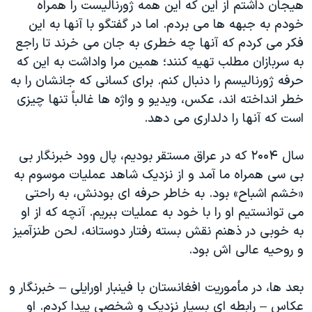
هیجان داشتم از این که این همه ژورنالیست را همراه
خودم به جبهه ها می بردم. اما در گفتگو با آنها به این
فکر می کردم که آنها چه خطری به جان می خرند تا راجع
به سربازان مطلب تهیه کنند؛ همین مرا واداشت به این که
حرفه ژورنالیسم را دنبال کنم. برای کسانی که جانشان را به
خطر انداخته اند، عکس، ویدیو و واژه ها غالباً تنها چیزی
است که آنها را دلداری می دهد.
سال ۲۰۰۴ که در عراق مستقر بودیم، پال وود خبرنگار بی
بی سی همراه ما آمد و از نزدیک شاهد عملیات موسوم به
«خشم اشباح» بود. به خاطر حرفه ای بودنش، به راحتی
می توانستیم او را با خود به عملیات ببریم. آنچه که از او
به خوبی در ذهنم نقش بسته رفتار دوستانه، لحن طنزآمیز
و روحیه عالی اش بود.
بعد ها، در مأموریت افغانستان با فینبار اورایلی – خبرنگار و
عکاس – رابطه ای بسیار نزدیک و شخصی پیدا کردم. او