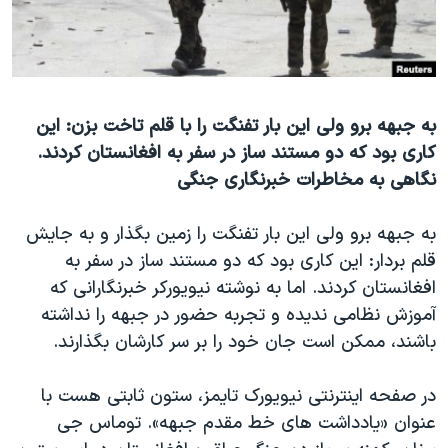
دنبال کنید
مستندها
فرهنگ و زندگی
حقوق شهروندی
انتخابات ریاست جمهوری آمریکا ۲۰۲۴
اقتصادی
حمله جمهوری اسلامی به اسرائیل
به جبهه برو ولی این بار تفنگت را با قلم تاخت بزن: این
رمز مهسا
علم و فناوری
کاری بود که دو مستند ساز در سفر به افغانستان کردند.
زبانهای مختلف
اسرائیل در جنگ
ورزش زنان در ایران
نگاهی به مخاطرات خبرنگاری جنگی
گالری عکس
اعتراضات زن، زندگی، آزادی
به جبهه برو ولی این بار تفنگت را زمین بگذار و به جایش
آرشیو پخش زنده
مجموعه مستندهای دادخواهی
قلم بردار: این کاری بود که دو مستند ساز در سفر به
تریبونال مردمی آبان ۹۸
افغانستان کردند. اما به نوشته نیویورکر خبرنگارانی که
دادگاه حمید نوری
آموزش نظامی ندیده و تجربه حضور در جبهه را نداشته
باشند، ممکن است جان خود را بر سر کارشان بگذارند.
چهل سال گروگان‌گیری
قانون شفافیت دارائی کادر رهبری ایران
در صفحه اینترنتی نیویورک تایمز، ستون ثابتی هست با
اعتراضات مردمی آبان ۹۸
عنوان «یادداشت های خط مقدم جبهه». توماس جی