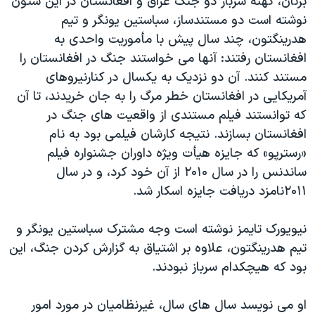
برنان، کهنه سرباز دو جنگ عراق و افغانستان در این ستون
اسرائیل در جنگ
نوشته است دو مستندساز، سباستین یونگر و تیم
نرگس محمدی برنده جایزه نوبل صلح
هدرینگتون، چند سال پیش با مأموریت واحدی به
همایش محافظه‌کاران آمریکا «سی‌پک»
افغانستان رفتند: آنها می خواستند جنگ در افغانستان را
مستند کنند. آن دو نزدیک به یکسال در کنارنیروهای
صفحه‌های ویژه
آمریکایی در افغانستان خطر مرگ را به جان خریدند، تا آن
سفر پرزیدنت ترامپ به چین
که توانستند فیلم مستندی از واقعیت های جنگ در
افغانستان بسازند. نتیجه کارشان فیلمی بود به نام
«رسترپو» که جایزه هیأت ویژه داوران جشنواره فیلم
ساندنس را در سال ۲۰۱۰ از آن خود کرد، و در سال
۲۰۱۱نامزد دریافت جایزه اسکار شد.
نیویورک تایمز نوشته است وجه مشترک سباستین یونگر و
تیم هدرینگتون، علاوه بر اشتیاق به گزارش کردن جنگ، این
بود که هیچکدام سرباز نبودند.
او می نویسد سال های سال، غیرنظامیان در مورد امور