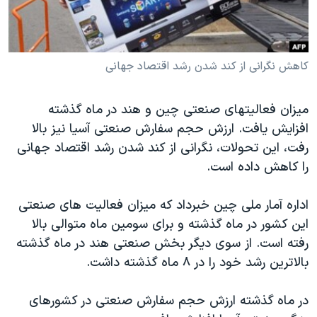
دنبال کنید
مستندها
فرهنگ و زندگی
حقوق شهروندی
انتخابات ریاست جمهوری آمریکا ۲۰۲۴
کاهش نگرانی از کند شدن رشد اقتصاد جهانی
اقتصادی
حمله جمهوری اسلامی به اسرائیل
رمز مهسا
علم و فناوری
زبانهای مختلف
ميزان فعاليتهای صنعتی چين و هند در ماه گذشته
اسرائیل در جنگ
ورزش زنان در ایران
افزايش يافت. ارزش حجم سفارش صنعتی آسيا نيز بالا
گالری عکس
اعتراضات زن، زندگی، آزادی
رفت، اين تحولات، نگرانی از کند شدن رشد اقتصاد جهانی
را کاهش داده است.
آرشیو پخش زنده
مجموعه مستندهای دادخواهی
تریبونال مردمی آبان ۹۸
اداره آمار ملی چين خبرداد که ميزان فعاليت های صنعتی
دادگاه حمید نوری
اين کشور در ماه گذشته و برای سومين ماه متوالی بالا
رفته است. از سوی ديگر بخش صنعتی هند در ماه گذشته
چهل سال گروگان‌گیری
بالاترين رشد خود را در ۸ ماه گذشته داشت.
قانون شفافیت دارائی کادر رهبری ایران
اعتراضات مردمی آبان ۹۸
در ماه گذشته ارزش حجم سفارش صنعتی در کشورهای