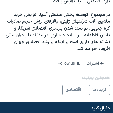
بزرگ صنعتی آسيا افزايش يافت.
اسرائیل در جنگ
نرگس محمدی برنده جایزه نوبل صلح
در مجموع، توسعه بخش صنعتی آسيا، افزايش خريد
همایش محافظه‌کاران آمریکا «سی‌پک»
ماشين آلات شرکتهای ژاپنی، بالارفتن ارزش حجم صادرات
کره جنوبی، توانمند شدن بازسازی اقتصادی آمريکا، و
صفحه‌های ویژه
تلاش قاطعانه سران اتحاديه اروپا در مقابله با بحران مالی،
سفر پرزیدنت ترامپ به چین
نشانه های بارزی است بر اينکه بر رشد اقصادی جهان
افزوده خواهد شد.
اشتراک
Follow us
همچنبن ببینید:
گزيده‌ها
اقتصادی
دنبال کنید