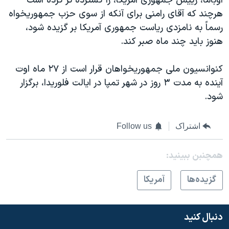
اوباما، رييس جمهوری آمريکا، را گسترده تر کرده است
اسرائیل در جنگ
هرچند که آقای رامنی برای آنکه از سوی حزب جمهوريخواه
نرگس محمدی برنده جایزه نوبل صلح
رسماً به نامزدی رياست جمهوری آمريکا بر گزيده شود،
همایش محافظه‌کاران آمریکا «سی‌پک»
هنوز بايد چند ماه صبر کند.
صفحه‌های ویژه
کنوانسيون ملی جمهوريخواهان قرار است از ٢۷ ماه اوت
سفر پرزیدنت ترامپ به چین
آينده به مدت ٣ روز در شهر تمپا در ايالت فلوريدا، برگزار
شود.
اشتراک
Follow us
همچنبن ببینید:
گزيده‌ها
آمريکا
دنبال کنید