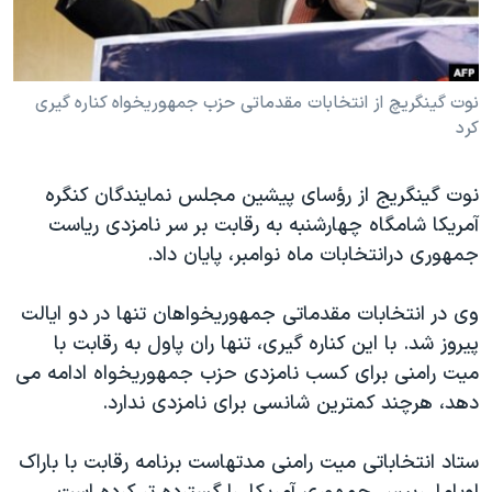
دنبال کنید
مستندها
فرهنگ و زندگی
حقوق شهروندی
انتخابات ریاست جمهوری آمریکا ۲۰۲۴
نوت گينگريچ از انتخابات مقدماتی حزب جمهوريخواه کناره گيری
اقتصادی
حمله جمهوری اسلامی به اسرائیل
کرد
رمز مهسا
علم و فناوری
زبانهای مختلف
اسرائیل در جنگ
ورزش زنان در ایران
نوت گينگريج از رؤسای پيشين مجلس نمايندگان کنگره
گالری عکس
اعتراضات زن، زندگی، آزادی
آمريکا شامگاه چهارشنبه به رقابت بر سر نامزدی رياست
جمهوری درانتخابات ماه نوامبر، پايان داد.
آرشیو پخش زنده
مجموعه مستندهای دادخواهی
تریبونال مردمی آبان ۹۸
وی در انتخابات مقدماتی جمهوريخواهان تنها در دو ايالت
دادگاه حمید نوری
پيروز شد. با اين کناره گيری، تنها ران پاول به رقابت با
ميت رامنی برای کسب نامزدی حزب جمهوريخواه ادامه می
چهل سال گروگان‌گیری
دهد، هرچند کمترين شانسی برای نامزدی ندارد.
قانون شفافیت دارائی کادر رهبری ایران
اعتراضات مردمی آبان ۹۸
ستاد انتخاباتی ميت رامنی مدتهاست برنامه رقابت با باراک