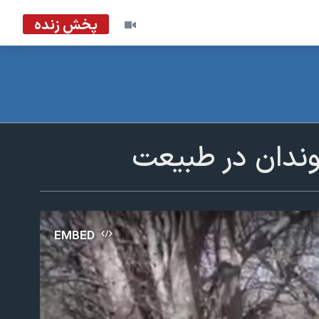
پخش زنده
روندان در طبیعت
EMBED