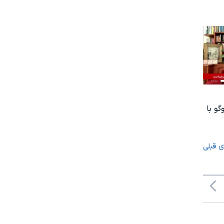
گو با
ی قبلی