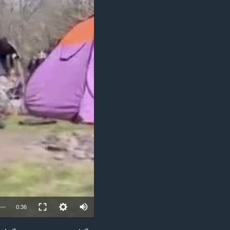
مستندها
فرهنگ و زندگی
حقوق شهروندی
انتخابات ریاست جمهوری آمریکا ۲۰۲۴
اقتصادی
حمله جمهوری اسلامی به اسرائیل
رمز مهسا
علم و فناوری
اسرائیل در جنگ
ورزش زنان در ایران
گالری عکس
اعتراضات زن، زندگی، آزادی
آرشیو پخش زنده
مجموعه مستندهای دادخواهی
تریبونال مردمی آبان ۹۸
دادگاه حمید نوری
چهل سال گروگان‌گیری
قانون شفافیت دارائی کادر رهبری ایران
اعتراضات مردمی آبان ۹۸
0:36
اسرائیل در جنگ