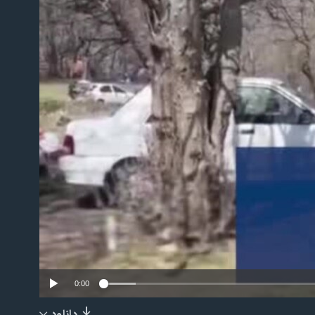
No m
0:00