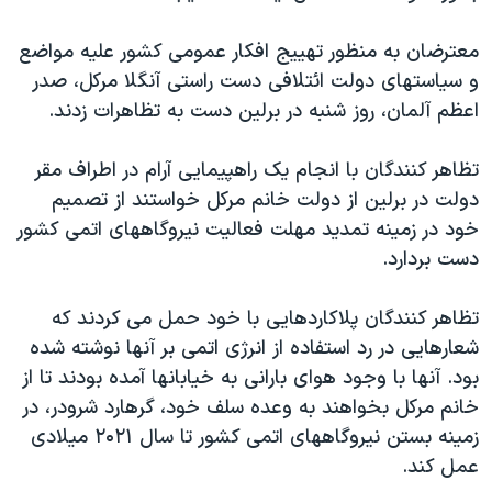
دنبال کنید
مستندها
فرهنگ و زندگی
معترضان به منظور تهييج افکار عمومی کشور عليه مواضع
حقوق شهروندی
انتخابات ریاست جمهوری آمریکا ۲۰۲۴
و سياستهای دولت ائتلافی دست راستی آنگلا مرکل، صدر
اقتصادی
حمله جمهوری اسلامی به اسرائیل
اعظم آلمان، روز شنبه در برلين دست به تظاهرات زدند.
رمز مهسا
علم و فناوری
زبانهای مختلف
تظاهر کنندگان با انجام يک راهپيمايی آرام در اطراف مقر
اسرائیل در جنگ
ورزش زنان در ایران
دولت در برلين از دولت خانم مرکل خواستند از تصميم
گالری عکس
اعتراضات زن، زندگی، آزادی
خود در زمينه تمديد مهلت فعاليت نيروگاههای اتمی کشور
دست بردارد.
آرشیو پخش زنده
مجموعه مستندهای دادخواهی
تریبونال مردمی آبان ۹۸
تظاهر کنندگان پلاکاردهايی با خود حمل می کردند که
دادگاه حمید نوری
شعارهايی در رد استفاده از انرژی اتمی بر آنها نوشته شده
بود. آنها با وجود هوای بارانی به خيابانها آمده بودند تا از
چهل سال گروگان‌گیری
خانم مرکل بخواهند به وعده سلف خود، گرهارد شرودر، در
قانون شفافیت دارائی کادر رهبری ایران
زمينه بستن نيروگاههای اتمی کشور تا سال ۲۰۲۱ ميلادی
اعتراضات مردمی آبان ۹۸
عمل کند.