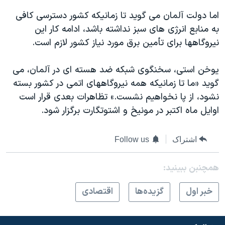
اسرائیل در جنگ
اما دولت آلمان می گويد تا زمانيکه کشور دسترسی کافی
نرگس محمدی برنده جایزه نوبل صلح
به منابع انرژی های سبز نداشته باشد، ادامه کار اين
همایش محافظه‌کاران آمریکا «سی‌پک»
نيروگاهها برای تأمين برق مورد نياز کشور لازم است.
صفحه‌های ویژه
يوخن استی، سخنگوی شبکه ضد هسته ای در آلمان، می
سفر پرزیدنت ترامپ به چین
گويد «ما تا زمانيکه همه نيروگاههای اتمی در کشور بسته
نشود، از پا نخواهيم نشست.» تظاهرات بعدی قرار است
اوايل ماه اکتبر در مونيخ و اشتوتگارت برگزار شود.
اشتراک
Follow us
همچنبن ببینید:
خبر اول
گزيده‌ها
اقتصادی