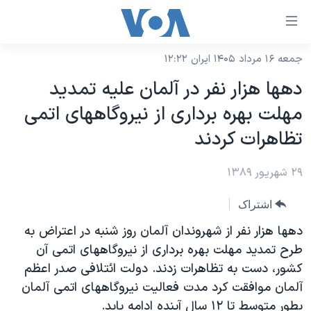
ینکهای
ابل
سترسی
جمعه ۱۶ مرداد ۱۴۰۵ ایران ۱۲:۲۲
خانه
هش
دهها هزار نفر در آلمان عليه تمديد
نسخه سبک وب‌سایت
ه
مهلت بهره برداری از نيروگاههای اتمی
حتوای
موضوع ها
تظاهرات کردند
صلی
برنامه های تلویزیونی
ایران
هش
۲۹ شهریور ۱۳۸۹
جدول برنامه ها
ه
آمریکا
فحه
صفحه‌های ویژه
جهان
اشتراک
صلی
فرکانس‌های صدای آمریکا
ورزشی
جام جهانی ۲۰۲۶
دهها هزار نفر از شهروندان آلمان روز شنبه در اعتراض به
هش
پخش رادیویی
طرح تمديد مهلت بهره برداری از نيروگاههای اتمی آن
ه
گزیده‌ها
عملیات خشم حماسی
کشور، دست به تظاهرات زدند. دولت ائتلافی صدر اعظم
ستجو
۲۵۰سالگی آمریکا
ویژه برنامه‌ها
یادگیری زبان انگلیسی
آلمان موافقت کرد مدت فعاليت نيروگاههای اتمی آلمان
ویدیوها
بایگانی برنامه‌های تلویزیونی
بطور متوسط تا ۱۲ سال آينده ادامه يابد.