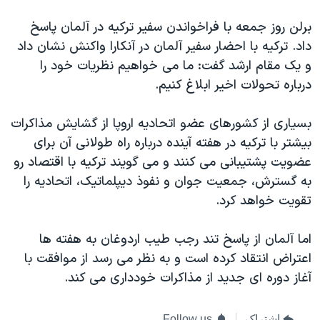
اسرائیل در جنگ
برلن روز جمعه با فراخواندن سفیر ترکیه در آلمان پاسخ
نرگس محمدی برنده جایزه نوبل صلح
داد. ترکیه با احضار سفیر آلمان در آنکارا واکنش نشان داد
همایش محافظه‌کاران آمریکا «سی‌پک»
و یک مقام ارشد گفت: ما می خواهیم نظریات خود را
صفحه‌های ویژه
درباره تحولات اخیر ابلاغ کنیم.
سفر پرزیدنت ترامپ به چین
بسیاری از کشورهای عضو اتحادیه اروپا از گشایش مذاکرات
بیشتر با ترکیه در هفته آینده درباره راه طولانی آن برای
عضویت پشتیبانی می کنند و می گویند ترکیه با اقتصاد رو
به گسترش، جمعیت جوان و نفوذ دیپلماتیک، اتحادیه را
تقویت خواهد کرد.
اما آلمان از پاسخ تند رجب طیب اردوغان به هفته ها
اعتراض انتقاد کرده است و به نظر می رسد از موافقت با
آغاز دوره ای جدید از مذاکرات خودداری می کند.
اشتراک
Follow us