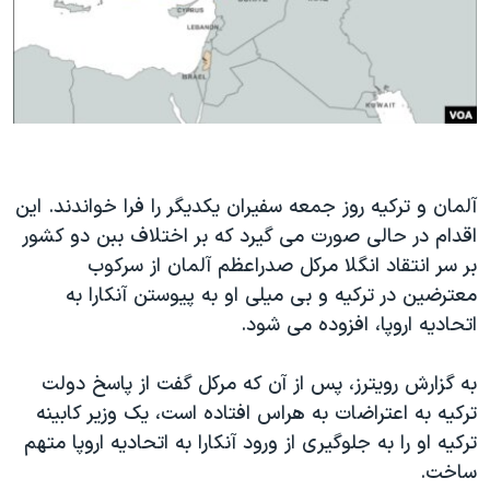
دنبال کنید
مستندها
فرهنگ و زندگی
حقوق شهروندی
انتخابات ریاست جمهوری آمریکا ۲۰۲۴
اقتصادی
حمله جمهوری اسلامی به اسرائیل
رمز مهسا
علم و فناوری
زبانهای مختلف
اسرائیل در جنگ
ورزش زنان در ایران
آلمان و ترکیه روز جمعه سفیران یکدیگر را فرا خواندند. این
گالری عکس
اعتراضات زن، زندگی، آزادی
اقدام در حالی صورت می گیرد که بر اختلاف ببن دو کشور
آرشیو پخش زنده
مجموعه مستندهای دادخواهی
بر سر انتقاد انگلا مرکل صدراعظم آلمان از سرکوب
معترضین در ترکیه و بی میلی او به پیوستن آنکارا به
تریبونال مردمی آبان ۹۸
اتحادیه اروپا، افزوده می شود.
دادگاه حمید نوری
چهل سال گروگان‌گیری
به گزارش رویترز، پس از آن که مرکل گفت از پاسخ دولت
ترکیه به اعتراضات به هراس افتاده است، یک وزیر کابینه
قانون شفافیت دارائی کادر رهبری ایران
ترکیه او را به جلوگیری از ورود آنکارا به اتحادیه اروپا متهم
اعتراضات مردمی آبان ۹۸
ساخت.