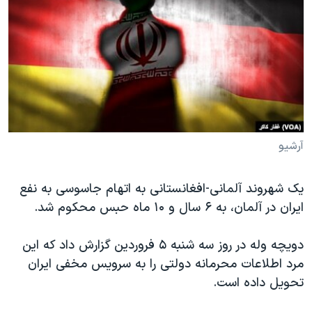
دنبال کنید
مستندها
فرهنگ و زندگی
حقوق شهروندی
انتخابات ریاست جمهوری آمریکا ۲۰۲۴
اقتصادی
حمله جمهوری اسلامی به اسرائیل
رمز مهسا
علم و فناوری
زبانهای مختلف
اسرائیل در جنگ
ورزش زنان در ایران
گالری عکس
اعتراضات زن، زندگی، آزادی
آرشیو
آرشیو پخش زنده
مجموعه مستندهای دادخواهی
یک شهروند آلمانی-افغانستانی به اتهام جاسوسی به نفع
تریبونال مردمی آبان ۹۸
ایران در آلمان، به ۶ سال و ۱۰ ماه حبس محکوم شد.
دادگاه حمید نوری
چهل سال گروگان‌گیری
دویچه وله در روز سه شنبه ۵ فروردین گزارش داد که این
مرد اطلاعات محرمانه دولتی را به سرویس مخفی ایران
قانون شفافیت دارائی کادر رهبری ایران
تحویل داده است.
اعتراضات مردمی آبان ۹۸