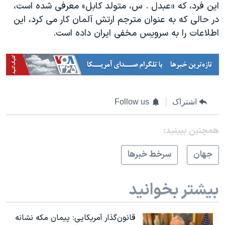
اسرائیل در جنگ
این فرد، که «عبدل . س، متولد کابل» معرفی شده است،
در حالی که به عنوان مترجم ارتش آلمان کار می کرد، این
نرگس محمدی برنده جایزه نوبل صلح
اطلاعات را به سرویس مخفی ایران داده است.
همایش محافظه‌کاران آمریکا «سی‌پک»
صفحه‌های ویژه
سفر پرزیدنت ترامپ به چین
اشتراک
Follow us
همچنبن ببینید:
جهان
سرخط خبرها
بیشتر بخوانید
قانون‌گذار آمریکایی: پیمان مکه نشانه