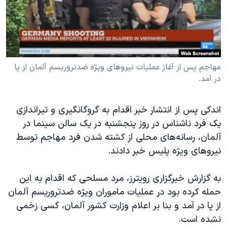
دنبال کنید
مستندها
فرهنگ و زندگی
حقوق شهروندی
انتخابات ریاست جمهوری آمریکا ۲۰۲۴
اقتصادی
حمله جمهوری اسلامی به اسرائیل
رمز مهسا
علم و فناوری
مهاجم پس از آغاز عملیات نیروهای ویژه ضدتروریسم آلمان از پا
زبانهای مختلف
در آمد.
اسرائیل در جنگ
ورزش زنان در ایران
گالری عکس
اعتراضات زن، زندگی، آزادی
اندکی پس از انتشار خبر اقدام به گروگانگیری و تیراندازی
آرشیو پخش زنده
مجموعه مستندهای دادخواهی
یک فرد ناشناس در روز پنجشنبه در یک سالن سینما در
آلمان، رسانه‌های محلی از کشته شدن فرد مهاجم توسط
تریبونال مردمی آبان ۹۸
نیروهای ویژه پلیس خبر دادند.
دادگاه حمید نوری
چهل سال گروگان‌گیری
به گزارش خبرگزاری رویترز، مرد مسلحی که اقدام به این
حمله کرده بود در عملیات ماموران ویژه ضدتروریسم آلمان
قانون شفافیت دارائی کادر رهبری ایران
از پا در آمد و بنا بر اعلام وزارت کشور آلمان، کسی زخمی
اعتراضات مردمی آبان ۹۸
نشده است.