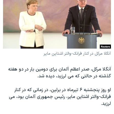
دنبال کنید
مستندها
فرهنگ و زندگی
حقوق شهروندی
انتخابات ریاست جمهوری آمریکا ۲۰۲۴
اقتصادی
حمله جمهوری اسلامی به اسرائیل
رمز مهسا
علم و فناوری
زبانهای مختلف
اسرائیل در جنگ
ورزش زنان در ایران
گالری عکس
اعتراضات زن، زندگی، آزادی
آنگلا مرکل در کنار فرانک-والتر اشتاین مایر
آرشیو پخش زنده
مجموعه مستندهای دادخواهی
آنگلا مرکل، صدر اعظم آلمان برای دومین بار در دو هفته
تریبونال مردمی آبان ۹۸
گذشته در حالتی که می لرزید، دیده شد.
دادگاه حمید نوری
چهل سال گروگان‌گیری
او روز پنجشنبه ۶ تیرماه در برلین، در زمانی که در کنار
فرانک-والتر اشتاین مایر، رئیس جمهوری آلمان بود، می
قانون شفافیت دارائی کادر رهبری ایران
لرزید.
اعتراضات مردمی آبان ۹۸