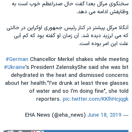
اسرائیل در جنگ
سخنگوی مرکل بعدا گفت حال صدراعظم خوب است به
وظایفش ادامه می دهد.
نرگس محمدی برنده جایزه نوبل صلح
همایش محافظه‌کاران آمریکا «سی‌پک»
آنگلا مرکل پیشتر در کنار رئیس جمهوری اوکراین در حالتی
صفحه‌های ویژه
که می لرزید دیده شد. آن زمان او گفته بود که کم آبی
علت این امر بوده است.
سفر پرزیدنت ترامپ به چین
#German
Chancellor Merkel shakes while meeting
#Ukraine
's President ZelenskyShe said she was bit
dehydrated in the heat and dismissed concerns
about her health."I've drunk at least three glasses
of water and so I'm doing fine", she told
reporters.
pic.twitter.com/KKlhHcjqgk
June 18, 2019
— EHA News (@eha_news)