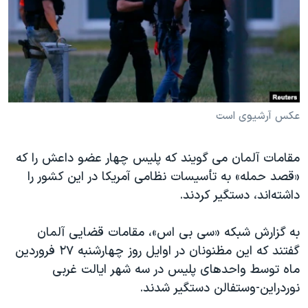
دنبال کنید
مستندها
فرهنگ و زندگی
حقوق شهروندی
انتخابات ریاست جمهوری آمریکا ۲۰۲۴
اقتصادی
حمله جمهوری اسلامی به اسرائیل
رمز مهسا
علم و فناوری
زبانهای مختلف
اسرائیل در جنگ
ورزش زنان در ایران
عکس آرشیوی است
گالری عکس
اعتراضات زن، زندگی، آزادی
مقامات آلمان می گویند كه پلیس چهار عضو داعش را كه
آرشیو پخش زنده
مجموعه مستندهای دادخواهی
«قصد حمله» به تأسیسات نظامی آمریكا در این کشور را
تریبونال مردمی آبان ۹۸
داشته‌اند، دستگیر كردند.
دادگاه حمید نوری
به گزارش شبکه «سی بی اس»، مقامات قضایی آلمان
چهل سال گروگان‌گیری
گفتند که این مظنونان در اوایل روز چهارشنبه ۲۷ فروردین
قانون شفافیت دارائی کادر رهبری ایران
ماه توسط واحدهای پلیس در سه شهر ایالت غربی
نوردراین-وستفالن دستگیر شدند.
اعتراضات مردمی آبان ۹۸