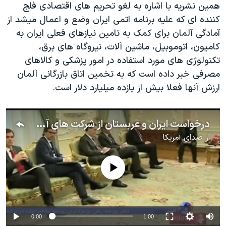
اسرائیل در جنگ
همین نشریه با اشاره به لغو تحریم های اقتصادی فلج
کننده ای که علیه برنامه اتمی ایران وضع و اعمال میشد از
نرگس محمدی برنده جایزه نوبل صلح
آمادگی آلمان برای کمک به تامین نیازهای فعلی ایران به
همایش محافظه‌کاران آمریکا «سی‌پک»
کامیون، اتوموبیل، ماشین آلات، نیروگاه های برق،
صفحه‌های ویژه
تکنولوژی های مورد استفاده در امور پزشکی و کالاهای
مصرفی خبر داده است که به تخمین اتاق بازرگانی آلمان
سفر پرزیدنت ترامپ به چین
ارزش آنها فعلا بیش از یازده میلیارد دلار است.
درخواست ایران و عربستان از شرکت های آلمانی: یکی از ما را انتخاب کنید
از
صدای آمریکا
No media source currently available
0:00
1:00