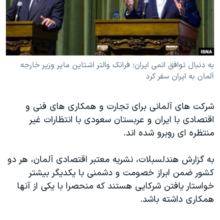
دنبال کنید
مستندها
فرهنگ و زندگی
حقوق شهروندی
انتخابات ریاست جمهوری آمریکا ۲۰۲۴
اقتصادی
حمله جمهوری اسلامی به اسرائیل
رمز مهسا
علم و فناوری
به دنبال توافق اتمی ایران؛ فرانک والتر اشتاین مایر وزیر خارجه
زبانهای مختلف
آلمان به ایران سفر کرد
اسرائیل در جنگ
ورزش زنان در ایران
گالری عکس
اعتراضات زن، زندگی، آزادی
شرکت های آلمانی برای تجارت و همکاری های فنی و
آرشیو پخش زنده
مجموعه مستندهای دادخواهی
اقتصادی با ایران و عربستان سعودی با انتظارات غیر
منتظره ای روبرو شده اند.
تریبونال مردمی آبان ۹۸
دادگاه حمید نوری
به گزارش هندلسبلات، نشریه معتبر اقتصادی آلمان، هر دو
چهل سال گروگان‌گیری
کشور ضمن ابراز خصومت و دشمنی با یکدیگر بیشتر
خواستار یافتن شرکایی هستند که منحصرا با یکی از آنها
قانون شفافیت دارائی کادر رهبری ایران
همکاری داشته باشد.
اعتراضات مردمی آبان ۹۸