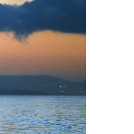
مستندها
فرهنگ و زندگی
حقوق شهروندی
انتخابات ریاست جمهوری آمریکا ۲۰۲۴
اقتصادی
حمله جمهوری اسلامی به اسرائیل
رمز مهسا
علم و فناوری
اسرائیل در جنگ
ورزش زنان در ایران
گالری عکس
اعتراضات زن، زندگی، آزادی
آرشیو پخش زنده
مجموعه مستندهای دادخواهی
تریبونال مردمی آبان ۹۸
دادگاه حمید نوری
چهل سال گروگان‌گیری
قانون شفافیت دارائی کادر رهبری ایران
اعتراضات مردمی آبان ۹۸
اسرائیل در جنگ