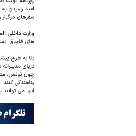
روزنامه «ولت ام
امید رسیدن به س
سفرهای مرگبار و
وزارت داخلی آل
های قاچاق انسان
بنا به طرح پیشن
دریای مدیترانه 
چون تونس، مصر، 
پناهندگی کنند. 
آنها می توانند ب