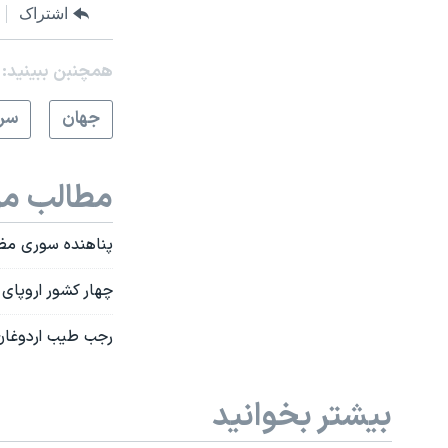
اشتراک
همچنبن ببینید:
جهان
سرخ
مطالب مر
پناهنده سوری مظنو
چهار کشور اروپای 
رجب طیب اردوغان:
بیشتر بخوانید