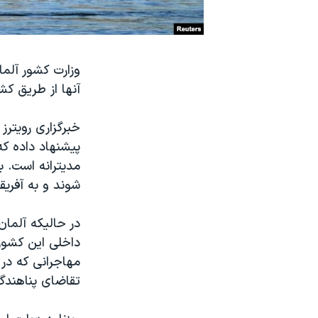
نرگس محمدی برنده جایزه نوبل صلح
همایش محافظه‌کاران آمریکا «سی‌پک»
وزارت کشور آلما
صفحه‌های ویژه
آنها از طریق کش
سفر پرزیدنت ترامپ به چین
خبرگزاری رویترز
پیشنهاد داده که
مدیترانه است. ب
شوند و به آفریقا
در حالیکه آلمان
داخلی این کشور 
مهاجرانی که در 
تقاضای پناهندگی