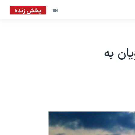
پخش زنده
ان به