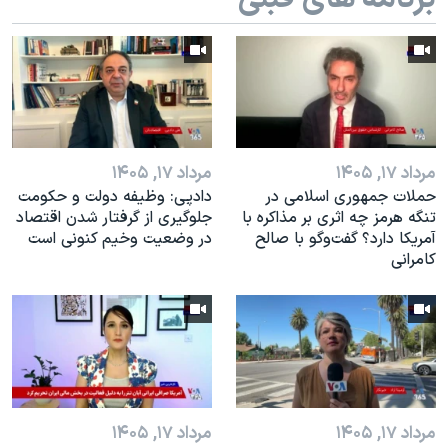
اسرائیل در جنگ
نرگس محمدی برنده جایزه نوبل صلح
همایش محافظه‌کاران آمریکا «سی‌پک»
صفحه‌های ویژه
سفر پرزیدنت ترامپ به چین
مرداد ۱۷, ۱۴۰۵
مرداد ۱۷, ۱۴۰۵
حملات جمهوری اسلامی در
دادپی: وظیفه دولت و حکومت
تنگه هرمز چه اثری بر مذاکره با
جلوگیری از گرفتار شدن اقتصاد
آمریکا دارد؟ گفت‌وگو با صالح
در وضعیت وخیم کنونی است
کامرانی
مرداد ۱۷, ۱۴۰۵
مرداد ۱۷, ۱۴۰۵