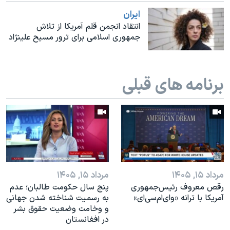
اسرائیل در جنگ
ايران
نرگس محمدی برنده جایزه نوبل صلح
انتقاد انجمن قلم آمریکا از تلاش
جمهوری اسلامی برای ترور مسیح علینژاد
همایش محافظه‌کاران آمریکا «سی‌پک»
صفحه‌های ویژه
سفر پرزیدنت ترامپ به چین
برنامه های قبلی
مرداد ۱۵, ۱۴۰۵
مرداد ۱۵, ۱۴۰۵
رقص معروف رئیس‌جمهوری
پنج سال حکومت طالبان؛ عدم
آمریکا با ترانه «وای‌ام‌سی‌ای»
به رسمیت شناخته شدن جهانی
و وخامت وضعیت حقوق بشر
در افغانستان