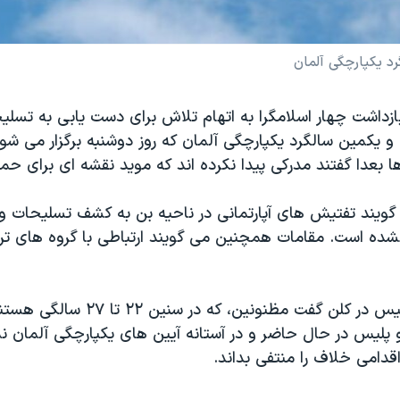
رد يکپارچگی آلمان
ازداشت چهار اسلامگرا به اتهام تلاش برای دست یابی به تسلی
و یکمين سالگرد یکپارچگی آلمان که روز دوشنبه برگزار می شود
ا بعدا گفتند مدرکی پیدا نکرده اند که موید نقشه ای برای حمل
گويند تفتیش های آپارتمانی در ناحیه بن به کشف تسليحات و 
ده است. مقامات همچنین می گویند ارتباطی با گروه های ترور
يک سخنگوی پليس در کلن گفت مظنونین، که د
 پليس در حال حاضر و در آستانه آیين های یکپارچگی آلمان نم
قدامی خلاف را منتفی بداند.