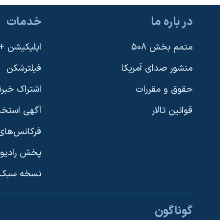
در باره ما
خدمات
متمم بخش ۵۰۸
اپلیکیشن +VOA
منشور صدای آمریکا
فیلترشکن
حقوق و مقررات
اشتراک خبرن
قوانین تالار
آگهی استخد
فرکانس‌های 
پخش رادیو
یادگیری زبان انگلیسی
نسخه سبک 
دنبال کنید
گوناگون