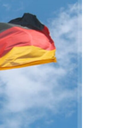
مستندها
فرهنگ و زندگی
حقوق شهروندی
انتخابات ریاست جمهوری آمریکا ۲۰۲۴
اقتصادی
حمله جمهوری اسلامی به اسرائیل
رمز مهسا
علم و فناوری
اسرائیل در جنگ
ورزش زنان در ایران
گالری عکس
اعتراضات زن، زندگی، آزادی
آرشیو پخش زنده
مجموعه مستندهای دادخواهی
تریبونال مردمی آبان ۹۸
دادگاه حمید نوری
چهل سال گروگان‌گیری
قانون شفافیت دارائی کادر رهبری ایران
اعتراضات مردمی آبان ۹۸
اسرائیل در جنگ