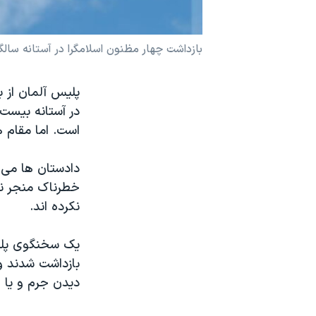
نرگس محمدی برنده جایزه نوبل صلح
همایش محافظه‌کاران آمریکا «سی‌پک»
بازداشت چهار مظنون اسلامگرا در آستانه سالگ
صفحه‌های ویژه
پلیس آلمان از ب
سفر پرزیدنت ترامپ به چین
در آستانه بیست 
است. اما مقام ه
دادستان ها می 
خطرناک منجر نش
نکرده اند.
بازداشت شدند و
ديدن جرم و يا ا