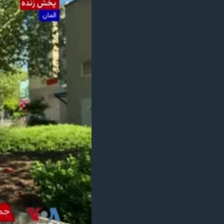
مستندها
فرهنگ و زندگی
حقوق شهروندی
انتخابات ریاست جمهوری آمریکا ۲۰۲۴
اقتصادی
حمله جمهوری اسلامی به اسرائیل
رمز مهسا
علم و فناوری
اسرائیل در جنگ
ورزش زنان در ایران
گالری عکس
اعتراضات زن، زندگی، آزادی
آرشیو پخش زنده
مجموعه مستندهای دادخواهی
تریبونال مردمی آبان ۹۸
دادگاه حمید نوری
چهل سال گروگان‌گیری
قانون شفافیت دارائی کادر رهبری ایران
اعتراضات مردمی آبان ۹۸
اسرائیل در جنگ