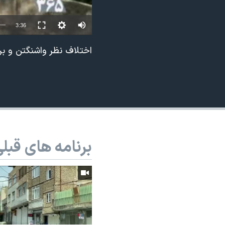
نرگس محمدی برنده جایزه نوبل صلح
Auto
3:36
همایش محافظه‌کاران آمریکا «سی‌پک»
240p
صفحه‌های ویژه
اختلاف نظر واشنگتن و بر
360p
سفر پرزیدنت ترامپ به چین
480p
720p
1080p
برنامه های قبل