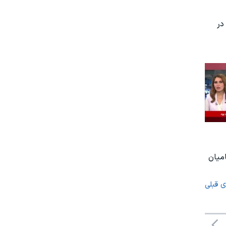
در
امیان
ی قبلی