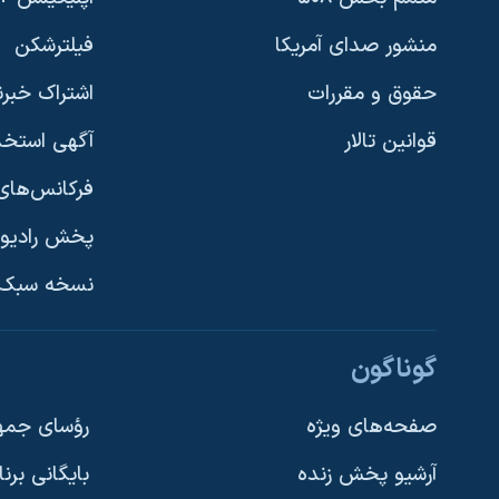
منشور صدای آمریکا
فیلترشکن
حقوق و مقررات
اشتراک خبرن
قوانین تالار
آگهی استخد
فرکانس‌های 
پخش رادیو
یادگیری زبان انگلیسی
نسخه سبک 
دنبال کنید
گوناگون
صفحه‌های ویژه
رؤسای جمهو
آرشیو پخش زنده
بایگانی برن
زبانهای مختلف