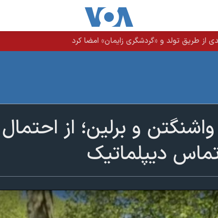
ی از طریق تولد و «گردشگری زایمان» امضا کرد
واشنگتن و برلین؛ از احتمال
 تماس دیپلماتیک