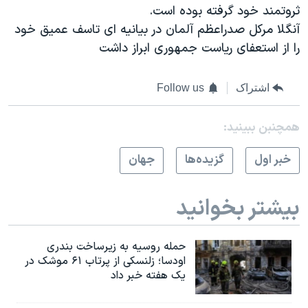
اسرائیل در جنگ
ثروتمند خود گرفته بوده است.
آنگلا مرکل صدراعظم آلمان در بیانیه ای تاسف عمیق خود
نرگس محمدی برنده جایزه نوبل صلح
را از استعفای ریاست جمهوری ابراز داشت
همایش محافظه‌کاران آمریکا «سی‌پک»
صفحه‌های ویژه
اشتراک
Follow us
سفر پرزیدنت ترامپ به چین
همچنبن ببینید:
خبر اول
گزيده‌ها
جهان
بیشتر بخوانید
حمله روسیه به زیرساخت بندری
اودسا؛ زلنسکی از پرتاب ۶۱ موشک در
یک هفته خبر داد