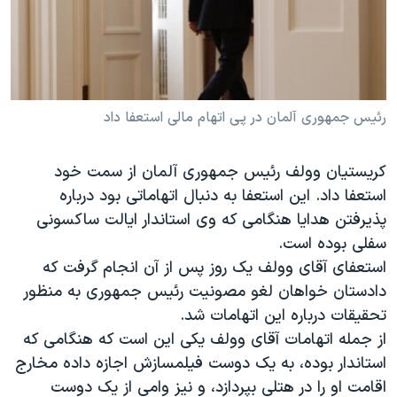
دنبال کنید
مستندها
فرهنگ و زندگی
حقوق شهروندی
انتخابات ریاست جمهوری آمریکا ۲۰۲۴
اقتصادی
حمله جمهوری اسلامی به اسرائیل
رمز مهسا
علم و فناوری
رئیس جمهوری آلمان در پی اتهام مالی استعفا داد
زبانهای مختلف
اسرائیل در جنگ
ورزش زنان در ایران
کریستیان وولف رئیس جمهوری آلمان از سمت خود
گالری عکس
اعتراضات زن، زندگی، آزادی
استعفا داد. این استعفا به دنبال اتهاماتی بود درباره
آرشیو پخش زنده
مجموعه مستندهای دادخواهی
پذیرفتن هدایا هنگامی که وی استاندار ایالت ساکسونی
سفلی بوده است.
تریبونال مردمی آبان ۹۸
استعفای آقای وولف یک روز پس از آن انجام گرفت که
دادگاه حمید نوری
دادستان خواهان لغو مصونیت رئیس جمهوری به منظور
چهل سال گروگان‌گیری
تحقیقات درباره این اتهامات شد.
از جمله اتهامات آقای وولف یکی این است که هنگامی که
قانون شفافیت دارائی کادر رهبری ایران
استاندار بوده، به یک دوست فیلمسازش اجازه داده مخارج
اعتراضات مردمی آبان ۹۸
اقامت او را در هتلی بپردازد، و نیز وامی از یک دوست