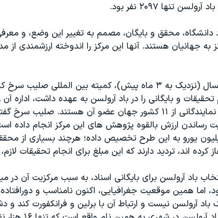
ولسن تنها ۲۰۹۷ نفر بود.
د دانشگاه، محقق و بایگان، مصمم به تغییر این وضع، و معرف
 به جهانیان هستند. آنها این مرکز را اندوخته ارزشمندی از م
در ماه ژانویه امسال (نزدیک به ۳ ماه پیش)، کمیته بین المللی صلیب 
حقیقات و بایگانی را در باد آرولسن به عهده داشت، اداره آن 
جهانی سپرد که نمایندگانی از ۱۱ کشور جهان عضو آن هستند. صلیب سرخ
ت رساندن ارزش بالقوه پژوهش های این مرکز انجام داده است
ان نیز ۱۴ میلیون یورو به این طرح تخصیص داده؛ هرچند بسیاری از مح
غاز کرده اند، تردید دارند که این مبلغ برای انجام تحقیقات لازم،
اب باد آرولسن برای بایگانی اسناد،‌ به سبب مرکزیت آن در می
د،‌ اما همین موقعیت جغرافیایی، اکنون نامناسب و دورافتاد
 باد آرولسن نیست و ارتباط آن با برلین و فرانکفورت کند و دش
نگهداری اسناد باد آرولسن در 