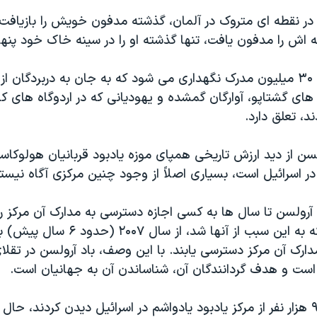
ر نقطه ای متروک در آلمان، گذشته مدفون خویش را بازیافت. 
 اش را مدفون یافت،‌ تنها گذشته او را در سینه خاک خود پنها
در «باد آرولسن» ۳۰ میلیون مدرک نگهداری می شود که به جان به دربردگان 
 های گشتاپو، آوارگان گمشده و یهودیانی که در اردوگاه های کار
د، تعلق دارد.
ولسن از دید ارزش تاریخی همپای موزه یادبود قربانیان هولوکا
در اسرائیل است، بسیاری اصلاً از وجود چنین مرکزی آگاه نیستن
 آرولسن تا سال ها به کسی اجازه دسترسی به مدارک آن مرکز را
در پی انتقادی که به این سبب از آنها شد، 
مدارک آن مرکز دسترسی یابند. با این وصف، باد آرولسن در تقلای
است و هدف گردانندگان آن، شناساندن آن به جهانیان است.
سال گذشته، ۹۰۰ هزار نفر از مرکز یادبود یادواشم در اسرائیل دیدن کردند، ح