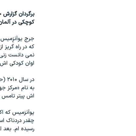
نرگس محمدی برنده جایزه نوبل صلح
برگردان گزارش خ
همایش محافظه‌کاران آمریکا «سی‌پک»
کوچکی در آلمان
صفحه‌های ویژه
سفر پرزیدنت ترامپ به چین
که در راه گریز ا
نمی دانست زنی 
اوان کودکی اش 
در س
به نام «مرکز جه
اش پیتر تامس ا
چقدر دردناک است
رسیده ام. بعد 