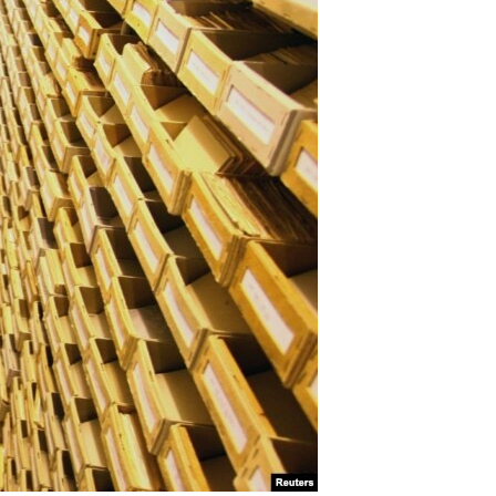
مستندها
فرهنگ و زندگی
حقوق شهروندی
انتخابات ریاست جمهوری آمریکا ۲۰۲۴
اقتصادی
حمله جمهوری اسلامی به اسرائیل
رمز مهسا
علم و فناوری
اسرائیل در جنگ
ورزش زنان در ایران
گالری عکس
اعتراضات زن، زندگی، آزادی
آرشیو پخش زنده
مجموعه مستندهای دادخواهی
تریبونال مردمی آبان ۹۸
دادگاه حمید نوری
چهل سال گروگان‌گیری
قانون شفافیت دارائی کادر رهبری ایران
اعتراضات مردمی آبان ۹۸
اسرائیل در جنگ