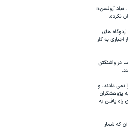
«باد آرولسن»؛
ن نکرده.
از اردوگاه های
 اجباری به کار
ست در واشنگتن
د.
 نمی دادند، و
از سال ۲۰۰۷ (حدود ۶ سال پیش) به پژوهشگران
 راه یافتن به
ال آن که شمار