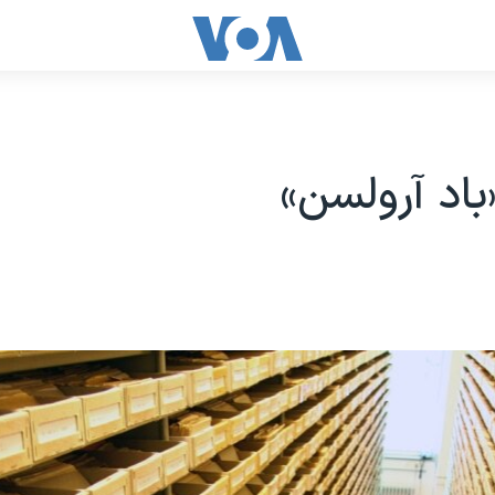
باد آرولسن»