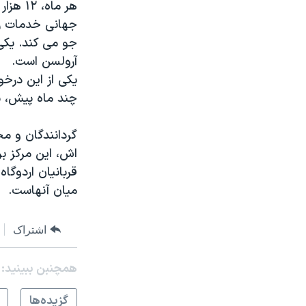
هر ماه
جهانی خدمات رد
جو می کند. یکی 
آرولسن است.
چند ماه پیش، ب
گردانندگان و مح
اش، این مرکز ب
قربانیان اردوگ
میان آنهاست.
اشتراک
همچنبن ببینید:
گزيده‌ها